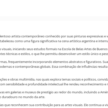
talentoso artista contemporâneo conhecido por suas pinturas expressivas e
abeleceu como uma figura significativa na cena artística argentina e interna
s visuais, iniciando seus estudos formais na Escola de Belas Artes de Bue
 técnicas e estilos, o que lhe permitiu desenvolver um estilo único e pess
ormas, frequentemente incorporando elementos abstratos e figurativos. Suas
s modernas e contemporâneas globais. Essa combinação de influências resu
ções e obras multimídia, nas quais explora temas sociais e políticos, con
 sensibilidade e profundidade intelectual lhe rendeu reconhecimento e re
tivas em galerias e museus de prestígio ao redor do mundo, incluindo a Amé
to duradouro no mundo da arte.
rias que reconhecem sua contribuição para as artes visuais. Ele continua a 