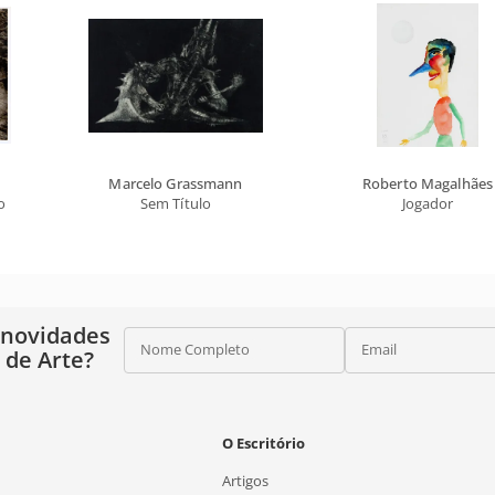
Marcelo Grassmann
Roberto Magalhães
o
Sem Título
Jogador
 novidades
Nome Completo
Email
o de Arte?
O Escritório
Artigos