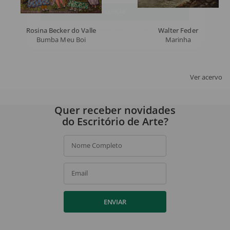
Email
ASSINAR
Rosina Becker do Valle
Walter Feder
Bumba Meu Boi
Marinha
Ao assinar, você concorda com a nossa
política de privacidade
.
Ver acervo
Quer receber novidades
do Escritório de Arte?
Nome Completo
Email
ENVIAR