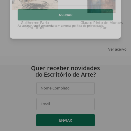
Email
ASSINAR
Guilherme Faria
Glauco Pinto de Moraes
Sem Título
Olhar
Ao assinar, você concorda com a nossa
política de privacidade
.
Ver acervo
Quer receber novidades
do Escritório de Arte?
Nome Completo
Email
ENVIAR