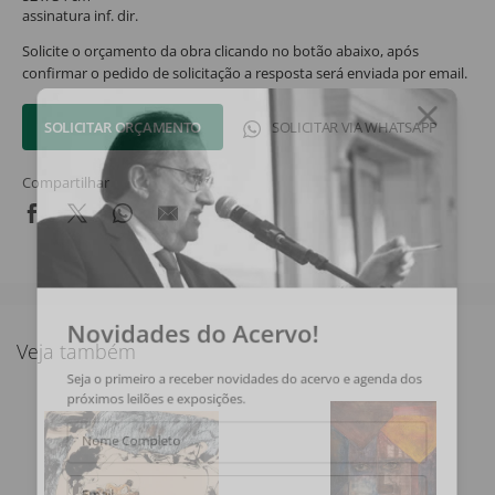
assinatura inf. dir.
Solicite o orçamento da obra clicando no botão abaixo, após
confirmar o pedido de solicitação a resposta será enviada por email.
SOLICITAR ORÇAMENTO
SOLICITAR VIA WHATSAPP
Compartilhar
Novidades do Acervo!
Veja também
Seja o primeiro a receber novidades do acervo e agenda dos
próximos leilões e exposições.
Nome Completo