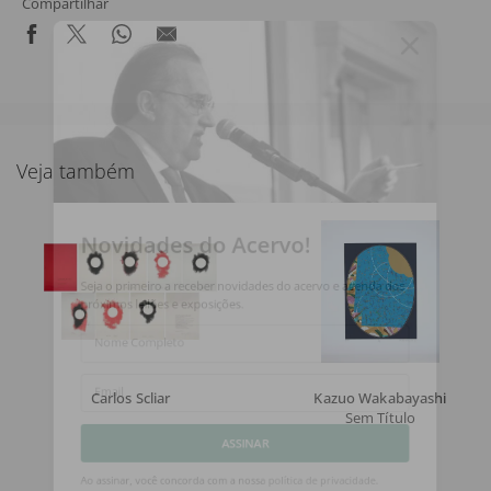
Compartilhar
Veja também
Novidades do Acervo!
Seja o primeiro a receber novidades do acervo e agenda dos
próximos leilões e exposições.
Nome Completo
Carlos Scliar
Kazuo Wakabayashi
Email
Sem Título
ASSINAR