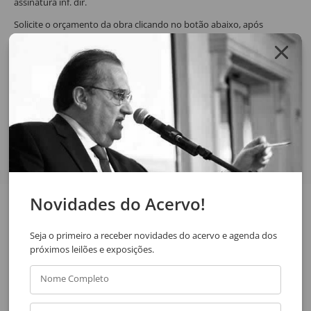
assinatura inf. dir.
Solicite o orçamento da obra clicando no botão abaixo, após
confirmar o pedido de solicitação a resposta será enviada por email.
SOLICITAR ORÇAMENTO
SOLICITAR VIA WHATSAPP
Compartilhar
Novidades do Acervo!
Veja também
Seja o primeiro a receber novidades do acervo e agenda dos
próximos leilões e exposições.
Nome Completo