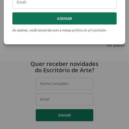
Email
ASSINAR
Tadashi Kaminagai
Roberto Magalhães
Sem Título
Jogador
Ao assinar, você concorda com a nossa
política de privacidade
.
Ver acervo
Quer receber novidades
do Escritório de Arte?
Nome Completo
Email
ENVIAR