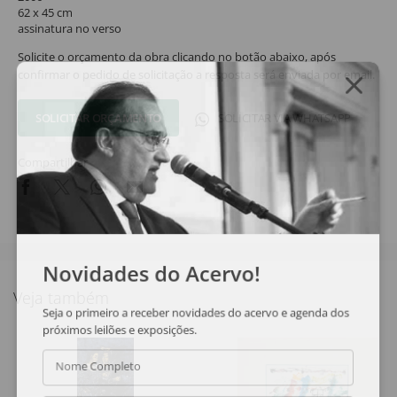
62 x 45 cm
assinatura no verso
Solicite o orçamento da obra clicando no botão abaixo, após
confirmar o pedido de solicitação a resposta será enviada por email.
SOLICITAR ORÇAMENTO
SOLICITAR VIA WHATSAPP
Compartilhar
Novidades do Acervo!
Veja também
Seja o primeiro a receber novidades do acervo e agenda dos
próximos leilões e exposições.
Nome Completo