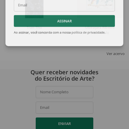
Email
ASSINAR
Tran Tho
Ubirajara Ribeiro
Duas Mulheres
Sem Título
Ao assinar, você concorda com a nossa
política de privacidade
.
Ver acervo
Quer receber novidades
do Escritório de Arte?
Nome Completo
Email
ENVIAR