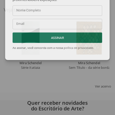
próximos leilões e exposições.
Veja também
Nome Completo
Email
ASSINAR
Ao assinar, você concorda com a nossa
política de privacidade
.
Mira Schendel
Mira Schendel
Série Itatiaia
Sem Título - da série bordado
Ver acervo
Quer receber novidades
do Escritório de Arte?