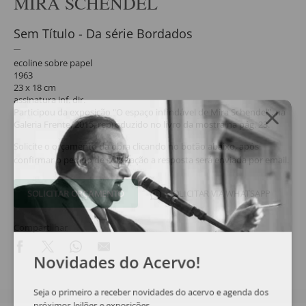
MIRA SCHENDEL
Sem Título - Da série Bordados
ecoline sobre papel
1963
23 x 18 cm
assinatura inf. dir.
Participou da exposição "O espaço infindável de Mira Schendel", na
Galeria Frente, 2015, reproduzido no livro da mostra na pág. 23.
Solicite o orçamento da obra clicando no botão abaixo, após
confirmar o pedido de solicitação a resposta será enviada por email.
SOLICITAR ORÇAMENTO
SOLICITAR VIA WHATSAPP
Compartilhar
Novidades do Acervo!
Seja o primeiro a receber novidades do acervo e agenda dos