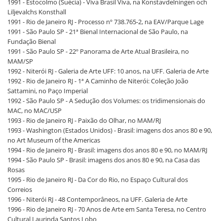
1991 - Estocolmo (Suécia) - Viva Brasil Viva, na Konstavdelningen och
Liljevalchs Konsthall
1991 - Rio de Janeiro RJ - Processo nº 738.765-2, na EAV/Parque Lage
1991 - São Paulo SP - 21ª Bienal Internacional de São Paulo, na
Fundação Bienal
1991 - São Paulo SP - 22º Panorama de Arte Atual Brasileira, no
MAM/SP
1992 - Niterói RJ - Galeria de Arte UFF: 10 anos, na UFF. Galeria de Arte
1992 - Rio de Janeiro RJ - 1ª A Caminho de Niterói: Coleção João
Sattamini, no Paço Imperial
1992 - São Paulo SP - A Sedução dos Volumes: os tridimensionais do
MAC, no MAC/USP
1993 - Rio de Janeiro RJ - Paixão do Olhar, no MAM/RJ
1993 - Washington (Estados Unidos) - Brasil: imagens dos anos 80 e 90,
no Art Museum of the Americas
1994 - Rio de Janeiro RJ - Brasil: imagens dos anos 80 e 90, no MAM/RJ
1994 - São Paulo SP - Brasil: imagens dos anos 80 e 90, na Casa das
Rosas
1995 - Rio de Janeiro RJ - Da Cor do Rio, no Espaço Cultural dos
Correios
1996 - Niterói RJ - 48 Contemporâneos, na UFF. Galeria de Arte
1996 - Rio de Janeiro RJ - 70 Anos de Arte em Santa Teresa, no Centro
Cultural Laurinda Santos Lobo