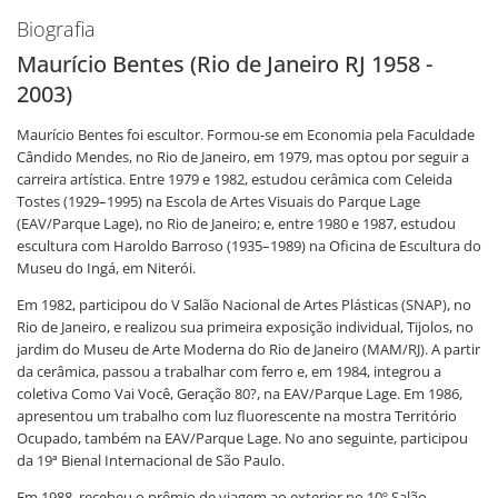
Biografia
Maurício Bentes (Rio de Janeiro RJ 1958 -
2003)
Maurício Bentes foi escultor. Formou-se em Economia pela Faculdade
Cândido Mendes, no Rio de Janeiro, em 1979, mas optou por seguir a
carreira artística. Entre 1979 e 1982, estudou cerâmica com Celeida
Tostes (1929–1995) na Escola de Artes Visuais do Parque Lage
(EAV/Parque Lage), no Rio de Janeiro; e, entre 1980 e 1987, estudou
escultura com Haroldo Barroso (1935–1989) na Oficina de Escultura do
Museu do Ingá, em Niterói.
Em 1982, participou do V Salão Nacional de Artes Plásticas (SNAP), no
Rio de Janeiro, e realizou sua primeira exposição individual, Tijolos, no
jardim do Museu de Arte Moderna do Rio de Janeiro (MAM/RJ). A partir
da cerâmica, passou a trabalhar com ferro e, em 1984, integrou a
coletiva Como Vai Você, Geração 80?, na EAV/Parque Lage. Em 1986,
apresentou um trabalho com luz fluorescente na mostra Território
Ocupado, também na EAV/Parque Lage. No ano seguinte, participou
da 19ª Bienal Internacional de São Paulo.
Em 1988, recebeu o prêmio de viagem ao exterior no 10º Salão