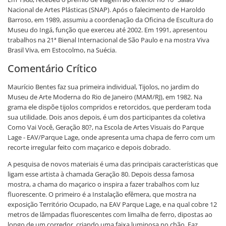
Nacional de Artes Plásticas (SNAP). Após o falecimento de Haroldo
Barroso, em 1989, assumiu a coordenação da Oficina de Escultura do
Museu do Ingá, função que exerceu até 2002. Em 1991, apresentou
trabalhos na 21ª Bienal Internacional de São Paulo e na mostra Viva
Brasil Viva, em Estocolmo, na Suécia.
Comentário Crítico
Maurício Bentes faz sua primeira individual, Tijolos, no jardim do
Museu de Arte Moderna do Rio de Janeiro (MAM/RJ), em 1982. Na
grama ele dispõe tijolos compridos e retorcidos, que perderam toda
sua utilidade. Dois anos depois, é um dos participantes da coletiva
Como Vai Você, Geração 80?, na Escola de Artes Visuais do Parque
Lage - EAV/Parque Lage, onde apresenta uma chapa de ferro com um
recorte irregular feito com maçarico e depois dobrado.
A pesquisa de novos materiais é uma das principais características que
ligam esse artista à chamada Geração 80. Depois dessa famosa
mostra, a chama do maçarico o inspira a fazer trabalhos com luz
fluorescente. O primeiro é a Instalação efêmera, que mostra na
exposição Território Ocupado, na EAV Parque Lage, e na qual cobre 12
metros de lâmpadas fluorescentes com limalha de ferro, dipostas ao
longo de um corredor, criando uma faixa luminosa no chão. Faz