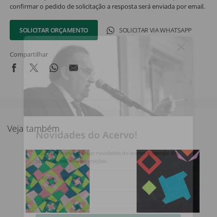
confirmar o pedido de solicitação a resposta será enviada por email.
SOLICITAR ORÇAMENTO
SOLICITAR VIA WHATSAPP
Compartilhar
Veja também
Novidades do Acervo!
Seja o primeiro a receber novidades do acervo e agenda dos
próximos leilões e exposições.
Nome Completo
Email