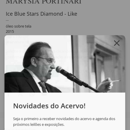
MARYSIA PORTINARI
Ice Blue Stars Diamond - Like
óleo sobre tela
2015
160 x 130 cm
assinatura no verso
Solicite o orçamento da obra clicando no botão abaixo, após
confirmar o pedido de solicitação a resposta será enviada por email.
SOLICITAR ORÇAMENTO
SOLICITAR VIA WHATSAPP
Compartilhar
Novidades do Acervo!
Seja o primeiro a receber novidades do acervo e agenda dos
próximos leilões e exposições.
Veja também