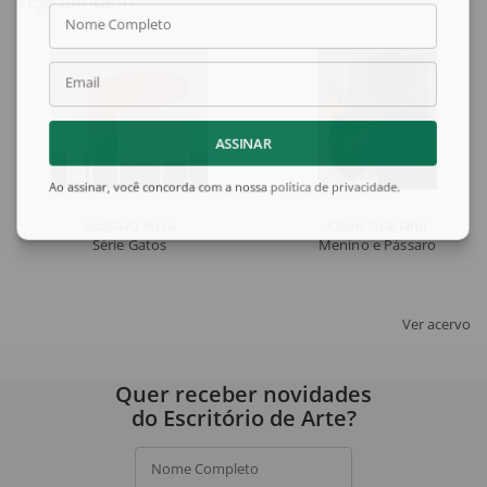
Nome Completo
Email
ASSINAR
Ao assinar, você concorda com a nossa
política de privacidade
.
Gustavo Rosa
Clóvis Graciano
Série Gatos
Menino e Pássaro
Ver acervo
Quer receber novidades
do Escritório de Arte?
Nome Completo