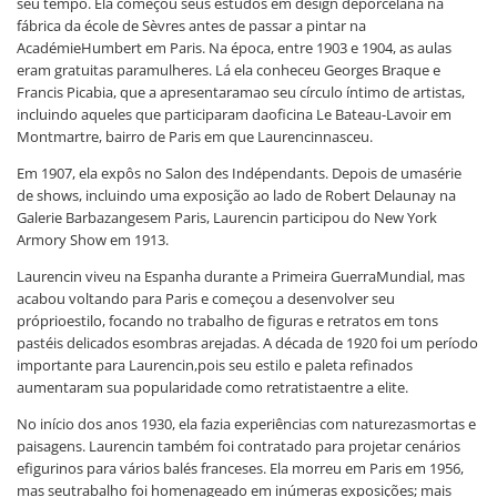
seu tempo. Ela começou seus estudos em design deporcelana na
fábrica da école de Sèvres antes de passar a pintar na
AcadémieHumbert em Paris. Na época, entre 1903 e 1904, as aulas
eram gratuitas paramulheres. Lá ela conheceu Georges Braque e
Francis Picabia, que a apresentaramao seu círculo íntimo de artistas,
incluindo aqueles que participaram daoficina Le Bateau-Lavoir em
Montmartre, bairro de Paris em que Laurencinnasceu.
Em 1907, ela expôs no Salon des Indépendants. Depois de umasérie
de shows, incluindo uma exposição ao lado de Robert Delaunay na
Galerie Barbazangesem Paris, Laurencin participou do New York
Armory Show em 1913.
Laurencin viveu na Espanha durante a Primeira GuerraMundial, mas
acabou voltando para Paris e começou a desenvolver seu
próprioestilo, focando no trabalho de figuras e retratos em tons
pastéis delicados esombras arejadas. A década de 1920 foi um período
importante para Laurencin,pois seu estilo e paleta refinados
aumentaram sua popularidade como retratistaentre a elite.
No início dos anos 1930, ela fazia experiências com naturezasmortas e
paisagens. Laurencin também foi contratado para projetar cenários
efigurinos para vários balés franceses. Ela morreu em Paris em 1956,
mas seutrabalho foi homenageado em inúmeras exposições; mais