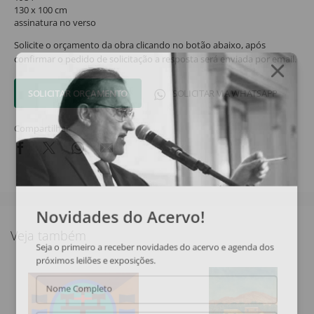
130 x 100 cm
assinatura no verso
Solicite o orçamento da obra clicando no botão abaixo, após
confirmar o pedido de solicitação a resposta será enviada por email.
SOLICITAR ORÇAMENTO
SOLICITAR VIA WHATSAPP
Compartilhar
Novidades do Acervo!
Veja também
Seja o primeiro a receber novidades do acervo e agenda dos
próximos leilões e exposições.
Nome Completo