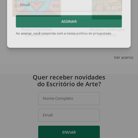
Email
ASSINAR
Rubem Valentim
Amadeo Lorenzato
Emblema 78
Sem Título
Ao assinar, você concorda com a nossa
política de privacidade
.
Ver acervo
Quer receber novidades
do Escritório de Arte?
Nome Completo
Email
ENVIAR