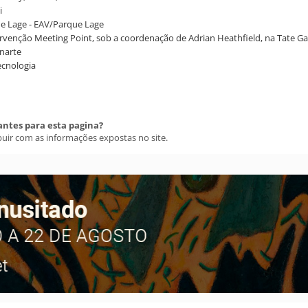
i
que Lage - EAV/Parque Lage
rvenção Meeting Point, sob a coordenação de Adrian Heathfield, na Tate Ga
unarte
ecnologia
antes para esta pagina?
buir com as informações expostas no site.