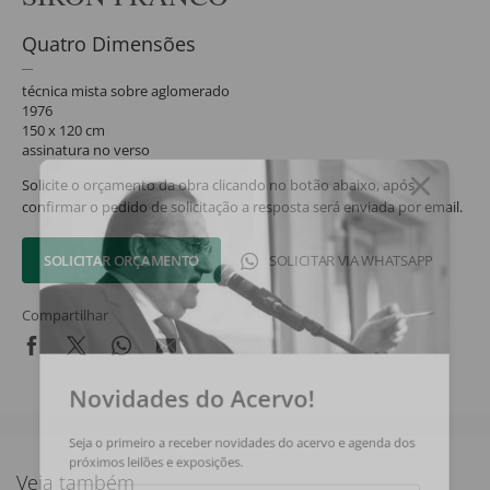
Quatro Dimensões
técnica mista sobre aglomerado
1976
150 x 120 cm
assinatura no verso
Solicite o orçamento da obra clicando no botão abaixo, após
confirmar o pedido de solicitação a resposta será enviada por email.
SOLICITAR ORÇAMENTO
SOLICITAR VIA WHATSAPP
Compartilhar
Novidades do Acervo!
Seja o primeiro a receber novidades do acervo e agenda dos
próximos leilões e exposições.
Veja também