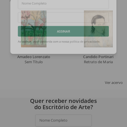
Nome Completo
Email
ASSINAR
Ao assinar, você concorda com a nossa
política de privacidade
.
Amadeo Lorenzato
Candido Portinari
Sem Título
Retrato de Maria
Ver acervo
Quer receber novidades
do Escritório de Arte?
Nome Completo