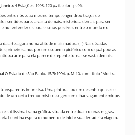
eiro: 4 Estações, 1998. 120 p., il. color., p. 96.
ções entre nós e, ao mesmo tempo, engendrou traços de
elos sentidos parecia vasta demais, misteriosa demais para ser
a melhor entender os paralelismos possíveis entre o mundo e o
da arte, agora numa atitude mais madura (...) Nas décadas
a dos primeiros anos por um esquema pictórico com o qual poucas
ntido:a arte para ela parece de repente tornar-se vasta demais,
rnal O Estado de São Paulo, 15/5/1994, p. M-10, com título "Mostra
ea, transparente, imprecisa. Uma pintura - ou um desenho quase se
egado de um certo tremor místico, sugere um olhar vagamente míope.
a e sutilíssima trama gráfica, situada entre duas colunas negras,
 Maria Leontina espera o momento de iniciar sua derradeira viagem.