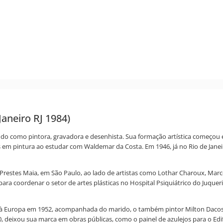
Janeiro RJ 1984)
uando como pintora, gravadora e desenhista. Sua formação artística começo
 pintura ao estudar com Waldemar da Costa. Em 1946, já no Rio de Janeiro,
a Prestes Maia, em São Paulo, ao lado de artistas como Lothar Charoux, Marc
ar para coordenar o setor de artes plásticas no Hospital Psiquiátrico do Ju
à Europa em 1952, acompanhada do marido, o também pintor Milton Dacosta.
 deixou sua marca em obras públicas, como o painel de azulejos para o Edifíc