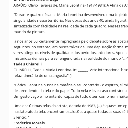
ARAÚJO, Olívio Tavares de. Maria Leontina (1917-1984): A Alma da Artista
"Durante quatro décadas Maria Leontina desenvolveu uma trajetór
singularidade nesse território. Nas obras dos anos 40, ainda figura
sintetizada com facilidade na realidade de cada quadro. Nesses trab
mundo da pintura.
Já nos anos 50, certamente impregnada pelo debate sobre as abstr
seguintes, no entanto, em busca talvez de uma depuração formal m
vezes atinge os níveis de qualidade dos períodos anteriores. Apenas
misteriosa demais para ser engendrada na realidade do mundo (...)"
Tadeu Chiarelli
CHIARELLI, Tadeu. Maria Leontina. In: ______. Arte internacional bra
refaz itinerário de uma angústia". ]
"Gótica, Leontina busca na matéria o seu contrário - o espírito, el
desprendendo da tela e do papel. Tudo nela é leve, caso contrário
Um gesto vago e, no entanto, capaz de tudo dizer, como num haikai
Uma das últimas telas da artista, datada de 1983, (...) é quase um 
nas laterais da tela, encontramos alusões a quase todas as suas sér
Silêncio. "
Frederico Morais