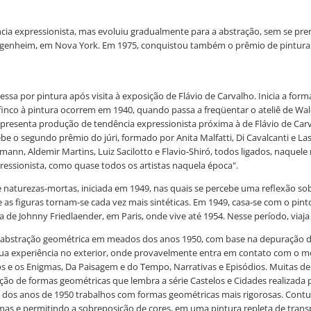
ência expressionista, mas evoluiu gradualmente para a abstração, sem se pr
enheim, em Nova York. Em 1975, conquistou também o prêmio de pintura da 
eressa por pintura após visita à exposição de Flávio de Carvalho. Inicia a 
co à pintura ocorrem em 1940, quando passa a freqüentar o ateliê de Waldem
apresenta produção de tendência expressionista próxima à de Flávio de Carv
cebe o segundo prêmio do júri, formado por Anita Malfatti, Di Cavalcanti e L
nn, Aldemir Martins, Luiz Sacilotto e Flavio-Shiró, todos ligados, naquele 
pressionista, como quase todos os artistas naquela época".
 de naturezas-mortas, iniciada em 1949, nas quais se percebe uma reflexão 
s figuras tornam-se cada vez mais sintéticas. Em 1949, casa-se com o pint
de Johnny Friedlaender, em Paris, onde vive até 1954. Nesse período, viaja 
abstração geométrica em meados dos anos 1950, com base na depuração dos
r sua experiência no exterior, onde provavelmente entra em contato com o m
os e os Enigmas, Da Paisagem e do Tempo, Narrativas e Episódios. Muitas 
de formas geométricas que lembra a série Castelos e Cidades realizada por 
dos anos de 1950 trabalhos com formas geométricas mais rigorosas. Contudo
mas e permitindo a sobreposição de cores, em uma pintura repleta de trans