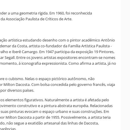
ender a uma geometria rígida. Em 1960, foi reconhecida
Associação Paulista de Críticos de Arte.
formação artística estudando desenho com o pintor acadêmico Antônio
ar da Costa, artista co-fundador da Família Artística Paulista -
alho e Iberê Camargo. Em 1947 participa da exposição 19 Pintores,
asar Segall. Entre os jovens artistas expositores encontram-se nomes
momento, à iconografia expressionista. Como afirma a artista, já no
sobre o cubismo. Nelas o espaço pictórico autônomo, não
or Milton Dacosta. Com bolsa concedida pelo governo francês, viaja
por diversos países.
 elementos figurativos. Naturalmente a artista é afetada pelo
ovimento construtivo e a pintura abstrata européia. Relacionadas
de suas pinturas evocam o espaço urbano e suas construções. Em
Milton Dacosta a partir de 1955. Possivelmente, a artista teria
, não segue a exatidão artesanal das linhas de Dacosta,
parências.