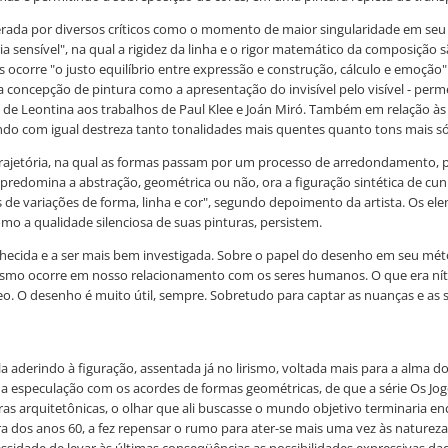
iderada por diversos críticos como o momento de maior singularidade em se
ria sensível", na qual a rigidez da linha e o rigor matemático da composiçã
s ocorre "o justo equilíbrio entre expressão e construção, cálculo e emoção"
a concepção de pintura como a apresentação do invisível pelo visível - per
 de Leontina aos trabalhos de Paul Klee e Joán Miró. Também em relação às co
ando com igual destreza tanto tonalidades mais quentes quanto tons mais só
rajetória, na qual as formas passam por um processo de arredondamento, p
a predomina a abstração, geométrica ou não, ora a figuração sintética de cun
s de variações de forma, linha e cor", segundo depoimento da artista. Os el
omo a qualidade silenciosa de suas pinturas, persistem.
ecida e a ser mais bem investigada. Sobre o papel do desenho em seu mét
esmo ocorre em nosso relacionamento com os seres humanos. O que era nítido
o. O desenho é muito útil, sempre. Sobretudo para captar as nuanças e as 
 ela aderindo à figuração, assentada já no lirismo, voltada mais para a alma
foi a especulação com os acordes de formas geométricas, de que a série Os Jo
ras arquitetônicas, o olhar que ali buscasse o mundo objetivo terminaria e
tura dos anos 60, a fez repensar o rumo para ater-se mais uma vez às natu