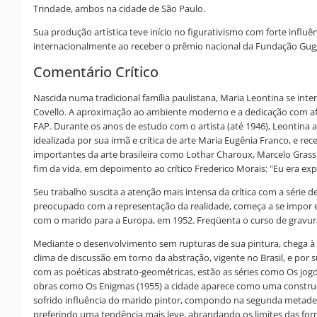
Trindade, ambos na cidade de São Paulo.
Sua produção artística teve início no figurativismo com forte influ
internacionalmente ao receber o prêmio nacional da Fundação Gugg
Comentário Crítico
Nascida numa tradicional família paulistana, Maria Leontina se int
Covello. A aproximação ao ambiente moderno e a dedicação com afin
FAP. Durante os anos de estudo com o artista (até 1946), Leontina 
idealizada por sua irmã e crítica de arte Maria Eugênia Franco, e re
importantes da arte brasileira como Lothar Charoux, Marcelo Grassma
fim da vida, em depoimento ao crítico Frederico Morais: "Eu era ex
Seu trabalho suscita a atenção mais intensa da crítica com a série
preocupado com a representação da realidade, começa a se impor e a
com o marido para a Europa, em 1952. Freqüenta o curso de gravura 
Mediante o desenvolvimento sem rupturas de sua pintura, chega à 
clima de discussão em torno da abstração, vigente no Brasil, e po
com as poéticas abstrato-geométricas, estão as séries como Os jog
obras como Os Enigmas (1955) a cidade aparece como uma construção 
sofrido influência do marido pintor, compondo na segunda metade 
preferindo uma tendência mais leve, abrandando os limites das for