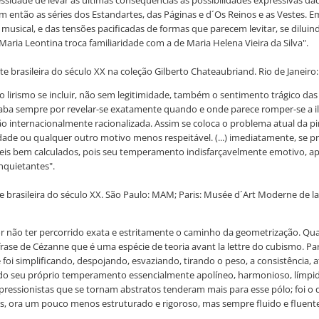
essidade de levar às últimas conseqüências as possibilidades expressivas da
am então as séries dos Estandartes, das Páginas e d´Os Reinos e as Vestes. Em
sical, e das tensões pacificadas de formas que parecem levitar, se diluindo
Maria Leontina troca familiaridade com a de Maria Helena Vieira da Silva".
e brasileira do século XX na coleção Gilberto Chateaubriand. Rio de Janeiro: J
ermo lirismo se incluir, não sem legitimidade, também o sentimento trágico da
caba sempre por revelar-se exatamente quando e onde parece romper-se a il
 internacionalmente racionalizada. Assim se coloca o problema atual da pin
dade ou qualquer outro motivo menos respeitável. (...) imediatamente, se p
áveis bem calculados, pois seu temperamento indisfarçavelmente emotivo, a
nquietantes".
sileira do século XX. São Paulo: MAM; Paris: Musée d´Art Moderne de la Vi
 não ter percorrido exata e estritamente o caminho da geometrização. Quan
 frase de Cézanne que é uma espécie de teoria avant la lettre do cubismo. 
 foi simplificando, despojando, esvaziando, tirando o peso, a consistência, a
 do seu próprio temperamento essencialmente apolíneo, harmonioso, límpido
pressionistas que se tornam abstratos tenderam mais para esse pólo; foi o
is, ora um pouco menos estruturado e rigoroso, mas sempre fluido e fluente