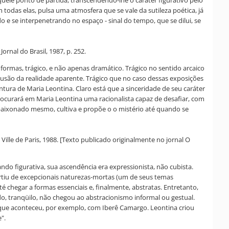
quele ponto de partida, transcendendo-lhe o caráter figurativo pelo
 todas elas, pulsa uma atmosfera que se vale da sutileza poética, já
 e se interpenetrando no espaço - sinal do tempo, que se dilui, se
ornal do Brasil, 1987, p. 252.
s formas, trágico, e não apenas dramático. Trágico no sentido arcaico
usão da realidade aparente. Trágico que no caso dessas exposições
tura de Maria Leontina. Claro está que a sinceridade de seu caráter
rocurará em Maria Leontina uma racionalista capaz de desafiar, com
paixonado mesmo, cultiva e propõe o o mistério até quando se
lle de Paris, 1988. [Texto publicado originalmente no jornal O
do figurativa, sua ascendência era expressionista, não cubista.
Partiu de excepcionais naturezas-mortas (um de seus temas
té chegar a formas essenciais e, finalmente, abstratas. Entretanto,
, tranqüilo, não chegou ao abstracionismo informal ou gestual.
 que aconteceu, por exemplo, com Iberê Camargo. Leontina criou
".