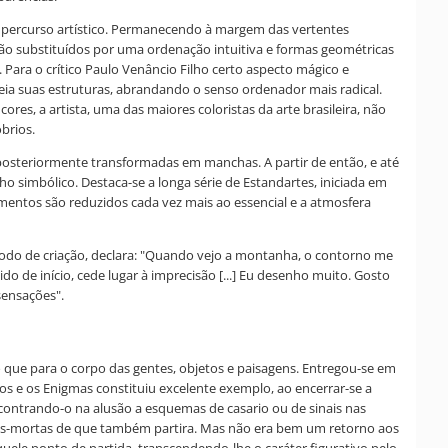
u percurso artístico. Permanecendo à margem das vertentes
o são substituídos por uma ordenação intuitiva e formas geométricas
. Para o crítico Paulo Venâncio Filho certo aspecto mágico e
meia suas estruturas, abrandando o senso ordenador mais radical.
res, a artista, uma das maiores coloristas da arte brasileira, não
brios.
osteriormente transformadas em manchas. A partir de então, e até
ho simbólico. Destaca-se a longa série de Estandartes, iniciada em
ementos são reduzidos cada vez mais ao essencial e a atmosfera
odo de criação, declara: "Quando vejo a montanha, o contorno me
 de início, cede lugar à imprecisão [...] Eu desenho muito. Gosto
sensações".
 do que para o corpo das gentes, objetos e paisagens. Entregou-se em
gos e os Enigmas constituiu excelente exemplo, ao encerrar-se a
ncontrando-o na alusão a esquemas de casario ou de sinais nas
rezas-mortas de que também partira. Mas não era bem um retorno aos