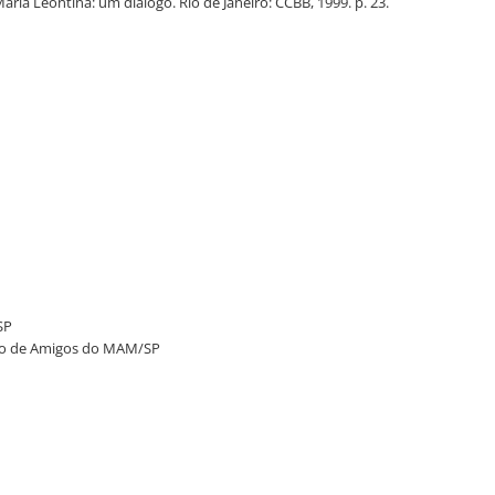
ria Leontina: um diálogo. Rio de Janeiro: CCBB, 1999. p. 23.
SP
ação de Amigos do MAM/SP