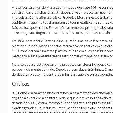
A fase "construtiva" de Maria Leontina, que dura até 1961, é cons
construtivas brasileiras, a artista desenvolve uma peculiar "geomet
imprecisas. Como afirma o crítico Frederico Morais, nesses trabalho
espiritual - a que muitos chamaram de teor metafísico no sentido d
Não é à toa que o crítico Ferreira Gullar remete a produção abstrata
se restringe aos dogmas construtivos das cores primárias, trabalh
Em 1961, com a série Formas, é inaugurada uma nova fase em sua t
o fim de sua vida, Maria Leontina realiza diversas séries em que or
1963, considerada "um tema plástico infinito em suas possibilidade
metafísica e lírica presente desde seus primeiros trabalhos, assim c
Nota-se que a artista possui uma produção em desenho pouco conh
parece inicialmente definido. Depois surgem duas, três linhas. O m
de elaborar o desenho dentro de mim, para que ele surja espontâne
Críticas
"(...) Como era característico entre nós lá pela metade dos anos 40
seguida à experiência abstrata. Nela, o que a interessou de início 
década de 50. (...) Assim, mesmo quando se tratou de puras estrutu
cidades grandes. Foi inclusive um tal pendor alusivo que, na aber