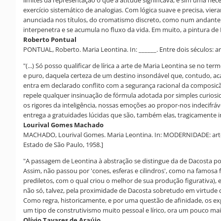
limites da representação o que a atitude significava, e sim uma nec
exercício sistemático de analogias. Com lógica suave e precisa, vier
anunciada nos títulos, do cromatismo discreto, como num andante mu
interpenetra e se acumula no fluxo da vida. Em muito, a pintura de 
Roberto Pontual
PONTUAL, Roberto. Maria Leontina. In: ______. Entre dois séculos: art
"(...) Só posso qualificar de lírica a arte de Maria Leontina se no t
e puro, daquela certeza de um destino insondável que, contudo, a
entra em declarado conflito com a segurança racional da composicão
repele qualquer insinuação de fórmula adotada por simples curiosi
os rigores da inteligência, nossas emoções ao propor-nos indecifr
entrega a gratuidades lúcidas que são, também elas, tragicamente i
Lourival Gomes Machado
MACHADO, Lourival Gomes. Maria Leontina. In: MODERNIDADE: arte bra
Estado de São Paulo, 1958.]
"A passagem de Leontina à abstração se distingue da de Dacosta por
Assim, não passou por 'cones, esferas e cilindros', como na famosa
prediletos, com o qual criou o melhor de sua produção figurativa), e
não só, talvez, pela proximidade de Dacosta sobretudo em virtude
Como regra, historicamente, e por uma questão de afinidade, os ex
um tipo de construtivismo muito pessoal e lírico, ora um pouco ma
Olívio Tavares de Araújo