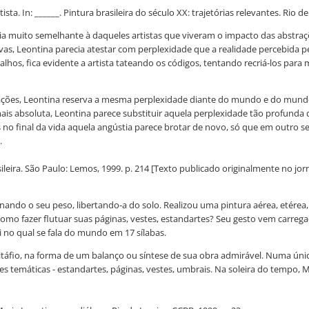
. In: ______. Pintura brasileira do século XX: trajetórias relevantes. Rio de Jan
ia muito semelhante à daqueles artistas que viveram o impacto das abstra
tivas, Leontina parecia atestar com perplexidade que a realidade percebida p
alhos, fica evidente a artista tateando os códigos, tentando recriá-los par
ações, Leontina reserva a mesma perplexidade diante do mundo e do mundo 
ais absoluta, Leontina parece substituir aquela perplexidade tão profund
 no final da vida aquela angústia parece brotar de novo, só que em outro se
.
sileira. São Paulo: Lemos, 1999. p. 214 [Texto publicado originalmente no jo
iminando o seu peso, libertando-a do solo. Realizou uma pintura aérea, etér
, como fazer flutuar suas páginas, vestes, estandartes? Seu gesto vem carr
 no qual se fala do mundo em 17 sílabas.
epitáfio, na forma de um balanço ou síntese de sua obra admirável. Numa únic
ies temáticas - estandartes, páginas, vestes, umbrais. Na soleira do tempo,