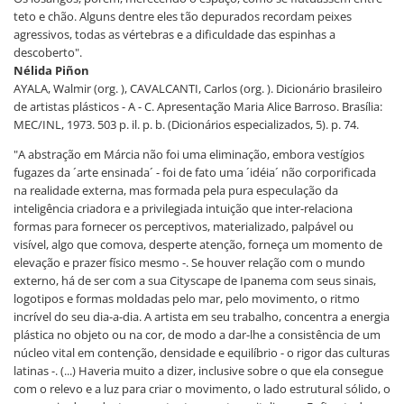
teto e chão. Alguns dentre eles tão depurados recordam peixes
agressivos, todas as vértebras e a dificuldade das espinhas a
descoberto".
Nélida Piñon
AYALA, Walmir (org. ), CAVALCANTI, Carlos (org. ). Dicionário brasileiro
de artistas plásticos - A - C. Apresentação Maria Alice Barroso. Brasília:
MEC/INL, 1973. 503 p. il. p. b. (Dicionários especializados, 5). p. 74.
"A abstração em Márcia não foi uma eliminação, embora vestígios
fugazes da ´arte ensinada´ - foi de fato uma ´idéia´ não corporificada
na realidade externa, mas formada pela pura especulação da
inteligência criadora e a privilegiada intuição que inter-relaciona
formas para fornecer os perceptivos, materializado, palpável ou
visível, algo que comova, desperte atenção, forneça um momento de
elevação e prazer físico mesmo -. Se houver relação com o mundo
externo, há de ser com a sua Cityscape de Ipanema com seus sinais,
logotipos e formas moldadas pelo mar, pelo movimento, o ritmo
incrível do seu dia-a-dia. A artista em seu trabalho, concentra a energia
plástica no objeto ou na cor, de modo a dar-lhe a consistência de um
núcleo vital em contenção, densidade e equilíbrio - o rigor das culturas
latinas -. (...) Haveria muito a dizer, inclusive sobre o que ela consegue
com o relevo e a luz para criar o movimento, o lado estrutural sólido, o