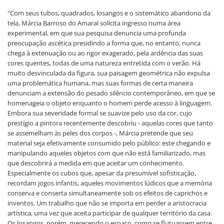
"Com seus tubos, quadrados, losangos e o sistemático abandono da
tela, Márcia Barroso do Amaral solicita ingresso numa área
experimental, em que sua pesquisa denuncia uma profunda
preocupação ascética presidindo a forma que, no entanto, nunca
chega à extenuação ou ao rigor exagerado, pela ardência das suas
cores quentes, todas de uma natureza entretida com o verão. Há
muito desvinculada da figura, sua paisagem geométrica não expulsa
uma problemática humana, mas suas formas de certa maneira
denunciam a extensão do pesado silêncio contemporâneo, em que se
homenageia o objeto enquanto o homem perde acesso à linguagem.
Embora sua severidade formal se suavize pelo uso da cor, cujo
prestígio a pintora recentemente descobriu - aquelas cores que tanto
se assemelham às peles dos corpos -, Márcia pretende que seu
material seja efetivamente consumido pelo público: este chegando e
manipulando aqueles objetos com que não está familiarizado, mas
que descobrirá a medida em que aceitar um conhecimento.
Especialmente os cubos que, apesar da presumível sofisticação,
recordam jogos infantis, aqueles movimentos lúdicos que a memória
conserva e conserta simultaneamente sob os efeitos de caprichos e
inventos. Um trabalho que não se importa em perder a aristocracia
artística, uma vez que aceita participar de qualquer território da casa.
Os losangos, porém, merecendo o espaço, como se flutuassem entre