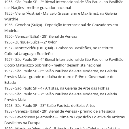
1955 - São Paulo SP - 3ª Bienal Internacional de São Paulo, no Pavilhão
das Nações - melhor gravador nacional
1955 - Viena (Áustria) - Marcelo Grassmann e Max Ernst, na Galeria
Würthle
1956 - Genebra (Suíça) - Exposição Internacional de Gravadores em
Madeira
1956 - Veneza (Itália) - 28ª Bienal de Veneza
1956 - Zurique (Suíça) - 2ª Xylon
1957 - Montevidéu (Uruguai) - Grabados Brasileños, no Instituto
Cultural Uruguayo-Brasileño
1957 - São Paulo SP - 4ª Bienal Internacional de São Paulo, no Pavilhão
Ciccilo Matarazzo Sobrinho - melhor desenhista nacional
1957 - São Paulo SP - 6º Salão Paulista de Arte Moderna, na Galeria
Prestes Maia - grande medalha de ouro e Prêmio Governador do
Estado
1958 - São Paulo SP - 47 Artistas, na Galeria de Arte das Folhas
1958 - São Paulo SP - 7º Salão Paulista de Arte Moderna, na Galeria
Prestes Maia
1958 - São Paulo SP - 23º Salão Paulista de Belas Artes
1958 - Veneza (Itália) - 29ª Bienal de Veneza - prêmio de arte sacra
1959 - Leverkusen (Alemanha) - Primeira Exposição Coletiva de Artistas
Brasileiros na Europa
1959 - Munique (Alemanha) - Primeira Exposição Coletiva de Artistas