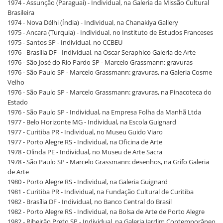
1974 - Assunção (Paraguai) - Individual, na Galeria da Missão Cultural
Brasileira
1974 - Nova Délhi (Índia) - Individual, na Chanakiya Gallery
1975 - Ancara (Turquia) - Individual, no Instituto de Estudos Franceses
1975 - Santos SP - Individual, no CCBEU
1976 - Brasília DF - Individual, na Oscar Seraphico Galeria de Arte
1976 - São José do Rio Pardo SP - Marcelo Grassmann: gravuras
1976 - São Paulo SP - Marcelo Grassmann: gravuras, na Galeria Cosme
Velho
1976 - São Paulo SP - Marcelo Grassmann: gravuras, na Pinacoteca do
Estado
1976 - São Paulo SP - Individual, na Empresa Folha da Manhã Ltda
1977 - Belo Horizonte MG - Individual, na Escola Guignard
1977 - Curitiba PR - Individual, no Museu Guido Viaro
1977 - Porto Alegre RS - Individual, na Oficina de Arte
1978 - Olinda PE - Individual, no Museu de Arte Sacra
1978 - São Paulo SP - Marcelo Grassmann: desenhos, na Grifo Galeria
de Arte
1980 - Porto Alegre RS - Individual, na Galeria Guignard
1981 - Curitiba PR - Individual, na Fundação Cultural de Curitiba
1982 - Brasília DF - Individual, no Banco Central do Brasil
1982 - Porto Alegre RS - Individual, na Bolsa de Arte de Porto Alegre
1982 - Ribeirão Preto SP - Individual, na Galeria Jardim Contemporâneo