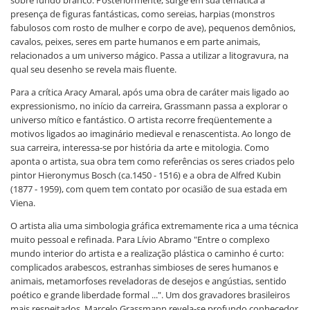
presença de figuras fantásticas, como sereias, harpias (monstros
fabulosos com rosto de mulher e corpo de ave), pequenos demônios,
cavalos, peixes, seres em parte humanos e em parte animais,
relacionados a um universo mágico. Passa a utilizar a litogravura, na
qual seu desenho se revela mais fluente.
Para a crítica Aracy Amaral, após uma obra de caráter mais ligado ao
expressionismo, no início da carreira, Grassmann passa a explorar o
universo mítico e fantástico. O artista recorre freqüentemente a
motivos ligados ao imaginário medieval e renascentista. Ao longo de
sua carreira, interessa-se por história da arte e mitologia. Como
aponta o artista, sua obra tem como referências os seres criados pelo
pintor Hieronymus Bosch (ca.1450 - 1516) e a obra de Alfred Kubin
(1877 - 1959), com quem tem contato por ocasião de sua estada em
Viena.
O artista alia uma simbologia gráfica extremamente rica a uma técnica
muito pessoal e refinada. Para Lívio Abramo "Entre o complexo
mundo interior do artista e a realização plástica o caminho é curto:
complicados arabescos, estranhas simbioses de seres humanos e
animais, metamorfoses reveladoras de desejos e angústias, sentido
poético e grande liberdade formal ...". Um dos gravadores brasileiros
mais respeitados, Marcelo Grassmann revela-se profundo conhecedor