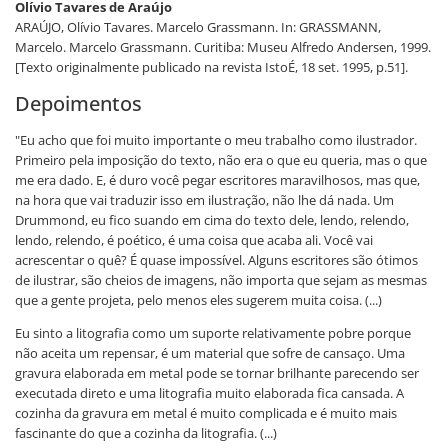
Olívio Tavares de Araújo
ARAÚJO, Olívio Tavares. Marcelo Grassmann. In: GRASSMANN,
Marcelo. Marcelo Grassmann. Curitiba: Museu Alfredo Andersen, 1999.
[Texto originalmente publicado na revista IstoÉ, 18 set. 1995, p.51].
Depoimentos
"Eu acho que foi muito importante o meu trabalho como ilustrador.
Primeiro pela imposição do texto, não era o que eu queria, mas o que
me era dado. E, é duro você pegar escritores maravilhosos, mas que,
na hora que vai traduzir isso em ilustração, não lhe dá nada. Um
Drummond, eu fico suando em cima do texto dele, lendo, relendo,
lendo, relendo, é poético, é uma coisa que acaba ali. Você vai
acrescentar o quê? É quase impossível. Alguns escritores são ótimos
de ilustrar, são cheios de imagens, não importa que sejam as mesmas
que a gente projeta, pelo menos eles sugerem muita coisa. (...)
Eu sinto a litografia como um suporte relativamente pobre porque
não aceita um repensar, é um material que sofre de cansaço. Uma
gravura elaborada em metal pode se tornar brilhante parecendo ser
executada direto e uma litografia muito elaborada fica cansada. A
cozinha da gravura em metal é muito complicada e é muito mais
fascinante do que a cozinha da litografia. (...)