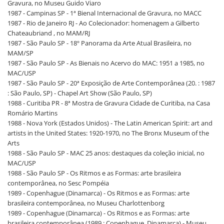
Gravura, no Museu Guido Viaro
1987 - Campinas SP - 1ª Bienal Internacional de Gravura, no MACC
1987 - Rio de Janeiro RJ - Ao Colecionador: homenagem a Gilberto
Chateaubriand , no MAM/RJ
1987 - São Paulo SP - 18º Panorama da Arte Atual Brasileira, no
MAM/SP
1987 - São Paulo SP - As Bienais no Acervo do MAC: 1951 a 1985, no
MAC/USP
1987 - São Paulo SP - 20ª Exposição de Arte Contemporânea (20. : 1987
: São Paulo, SP) - Chapel Art Show (São Paulo, SP)
1988 - Curitiba PR - 8ª Mostra de Gravura Cidade de Curitiba, na Casa
Romário Martins
1988 - Nova York (Estados Unidos) - The Latin American Spirit: art and
artists in the United States: 1920-1970, no The Bronx Museum of the
Arts
1988 - São Paulo SP - MAC 25 anos: destaques da coleção inicial, no
MAC/USP
1988 - São Paulo SP - Os Ritmos e as Formas: arte brasileira
contemporânea, no Sesc Pompéia
1989 - Copenhague (Dinamarca) - Os Ritmos e as Formas: arte
brasileira contemporânea, no Museu Charlottenborg
1989 - Copenhague (Dinamarca) - Os Ritmos e as Formas: arte
brasileira contemporânea (1989 : Copenhague, Dinamarca) - Museu