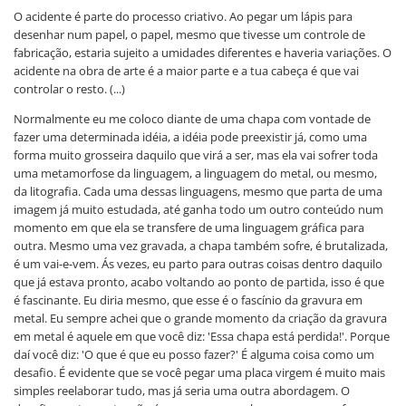
O acidente é parte do processo criativo. Ao pegar um lápis para
desenhar num papel, o papel, mesmo que tivesse um controle de
fabricação, estaria sujeito a umidades diferentes e haveria variações. O
acidente na obra de arte é a maior parte e a tua cabeça é que vai
controlar o resto. (...)
Normalmente eu me coloco diante de uma chapa com vontade de
fazer uma determinada idéia, a idéia pode preexistir já, como uma
forma muito grosseira daquilo que virá a ser, mas ela vai sofrer toda
uma metamorfose da linguagem, a linguagem do metal, ou mesmo,
da litografia. Cada uma dessas linguagens, mesmo que parta de uma
imagem já muito estudada, até ganha todo um outro conteúdo num
momento em que ela se transfere de uma linguagem gráfica para
outra. Mesmo uma vez gravada, a chapa também sofre, é brutalizada,
é um vai-e-vem. Ás vezes, eu parto para outras coisas dentro daquilo
que já estava pronto, acabo voltando ao ponto de partida, isso é que
é fascinante. Eu diria mesmo, que esse é o fascínio da gravura em
metal. Eu sempre achei que o grande momento da criação da gravura
em metal é aquele em que você diz: 'Essa chapa está perdida!'. Porque
daí você diz: 'O que é que eu posso fazer?' É alguma coisa como um
desafio. É evidente que se você pegar uma placa virgem é muito mais
simples reelaborar tudo, mas já seria uma outra abordagem. O