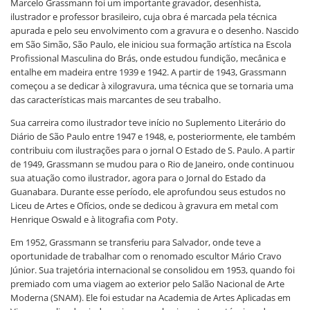
Marcelo Grassmann foi um importante gravador, desenhista,
ilustrador e professor brasileiro, cuja obra é marcada pela técnica
apurada e pelo seu envolvimento com a gravura e o desenho. Nascido
em São Simão, São Paulo, ele iniciou sua formação artística na Escola
Profissional Masculina do Brás, onde estudou fundição, mecânica e
entalhe em madeira entre 1939 e 1942. A partir de 1943, Grassmann
começou a se dedicar à xilogravura, uma técnica que se tornaria uma
das características mais marcantes de seu trabalho.
Sua carreira como ilustrador teve início no Suplemento Literário do
Diário de São Paulo entre 1947 e 1948, e, posteriormente, ele também
contribuiu com ilustrações para o jornal O Estado de S. Paulo. A partir
de 1949, Grassmann se mudou para o Rio de Janeiro, onde continuou
sua atuação como ilustrador, agora para o Jornal do Estado da
Guanabara. Durante esse período, ele aprofundou seus estudos no
Liceu de Artes e Ofícios, onde se dedicou à gravura em metal com
Henrique Oswald e à litografia com Poty.
Em 1952, Grassmann se transferiu para Salvador, onde teve a
oportunidade de trabalhar com o renomado escultor Mário Cravo
Júnior. Sua trajetória internacional se consolidou em 1953, quando foi
premiado com uma viagem ao exterior pelo Salão Nacional de Arte
Moderna (SNAM). Ele foi estudar na Academia de Artes Aplicadas em