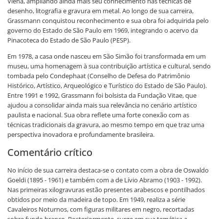
Viena, ampliando ainda mais seu conhecimento nas técnicas de
desenho, litografia e gravura em metal. Ao longo de sua carreira,
Grassmann conquistou reconhecimento e sua obra foi adquirida pelo
governo do Estado de São Paulo em 1969, integrando o acervo da
Pinacoteca do Estado de São Paulo (PESP).
Em 1978, a casa onde nasceu em São Simão foi transformada em um
museu, uma homenagem à sua contribuição artística e cultural, sendo
tombada pelo Condephaat (Conselho de Defesa do Patrimônio
Histórico, Artístico, Arqueológico e Turístico do Estado de São Paulo).
Entre 1991 e 1992, Grassmann foi bolsista da Fundação Vitae, que
ajudou a consolidar ainda mais sua relevância no cenário artístico
paulista e nacional. Sua obra reflete uma forte conexão com as
técnicas tradicionais da gravura, ao mesmo tempo em que traz uma
perspectiva inovadora e profundamente brasileira.
Comentário crítico
No início de sua carreira destaca-se o contato com a obra de Oswaldo
Goeldi (1895 - 1961) e também com a de Lívio Abramo (1903 - 1992).
Nas primeiras xilogravuras estão presentes arabescos e pontilhados
obtidos por meio da madeira de topo. Em 1949, realiza a série
Cavaleiros Noturnos, com figuras militares em negro, recortadas
sobre fundo branco. Posteriormente, surge em sua temática a