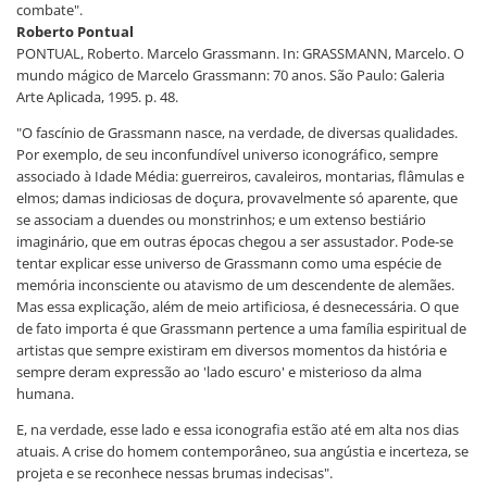
combate".
Roberto Pontual
PONTUAL, Roberto. Marcelo Grassmann. In: GRASSMANN, Marcelo. O
mundo mágico de Marcelo Grassmann: 70 anos. São Paulo: Galeria
Arte Aplicada, 1995. p. 48.
"O fascínio de Grassmann nasce, na verdade, de diversas qualidades.
Por exemplo, de seu inconfundível universo iconográfico, sempre
associado à Idade Média: guerreiros, cavaleiros, montarias, flâmulas e
elmos; damas indiciosas de doçura, provavelmente só aparente, que
se associam a duendes ou monstrinhos; e um extenso bestiário
imaginário, que em outras épocas chegou a ser assustador. Pode-se
tentar explicar esse universo de Grassmann como uma espécie de
memória inconsciente ou atavismo de um descendente de alemães.
Mas essa explicação, além de meio artificiosa, é desnecessária. O que
de fato importa é que Grassmann pertence a uma família espiritual de
artistas que sempre existiram em diversos momentos da história e
sempre deram expressão ao 'lado escuro' e misterioso da alma
humana.
E, na verdade, esse lado e essa iconografia estão até em alta nos dias
atuais. A crise do homem contemporâneo, sua angústia e incerteza, se
projeta e se reconhece nessas brumas indecisas".