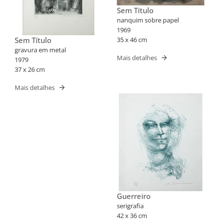
Sem Título
nanquim sobre papel
1969
Sem Título
35 x 46 cm
gravura em metal
Mais detalhes
1979
37 x 26 cm
Mais detalhes
Guerreiro
serigrafia
42 x 36 cm