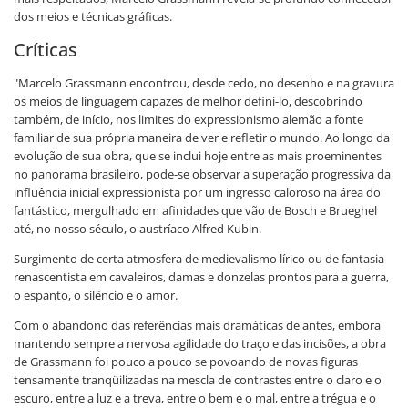
dos meios e técnicas gráficas.
Críticas
"Marcelo Grassmann encontrou, desde cedo, no desenho e na gravura
os meios de linguagem capazes de melhor defini-lo, descobrindo
também, de início, nos limites do expressionismo alemão a fonte
familiar de sua própria maneira de ver e refletir o mundo. Ao longo da
evolução de sua obra, que se inclui hoje entre as mais proeminentes
no panorama brasileiro, pode-se observar a superação progressiva da
influência inicial expressionista por um ingresso caloroso na área do
fantástico, mergulhado em afinidades que vão de Bosch e Brueghel
até, no nosso século, o austríaco Alfred Kubin.
Surgimento de certa atmosfera de medievalismo lírico ou de fantasia
renascentista em cavaleiros, damas e donzelas prontos para a guerra,
o espanto, o silêncio e o amor.
Com o abandono das referências mais dramáticas de antes, embora
mantendo sempre a nervosa agilidade do traço e das incisões, a obra
de Grassmann foi pouco a pouco se povoando de novas figuras
tensamente tranqüilizadas na mescla de contrastes entre o claro e o
escuro, entre a luz e a treva, entre o bem e o mal, entre a trégua e o