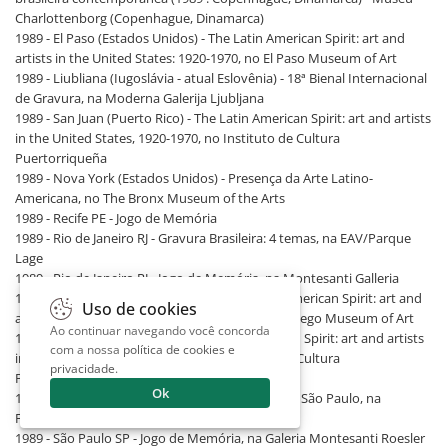
Charlottenborg (Copenhague, Dinamarca)
1989 - El Paso (Estados Unidos) - The Latin American Spirit: art and
artists in the United States: 1920-1970, no El Paso Museum of Art
1989 - Liubliana (Iugoslávia - atual Eslovênia) - 18ª Bienal Internacional
de Gravura, na Moderna Galerija Ljubljana
1989 - San Juan (Puerto Rico) - The Latin American Spirit: art and artists
in the United States, 1920-1970, no Instituto de Cultura
Puertorriqueña
1989 - Nova York (Estados Unidos) - Presença da Arte Latino-
Americana, no The Bronx Museum of the Arts
1989 - Recife PE - Jogo de Memória
1989 - Rio de Janeiro RJ - Gravura Brasileira: 4 temas, na EAV/Parque
Lage
1989 - Rio de Janeiro RJ - Jogo de Memória, na Montesanti Galleria
1989 - San Diego (Estados Unidos) - The Latin American Spirit: art and
Uso de cookies
artists in the United States: 1920-1970, no San Diego Museum of Art
Ao continuar navegando você concorda
1989 - San Juan (Porto Rico) - The Latin American Spirit: art and artists
com a nossa
política de cookies e
in the United States: 1920-1970, no Instituto de Cultura
privacidade
.
Puertorriqueña
Ok
1989 - São Paulo SP - 20ª Bienal Internacional de São Paulo, na
Fundação Bienal
1989 - São Paulo SP - Jogo de Memória, na Galeria Montesanti Roesler