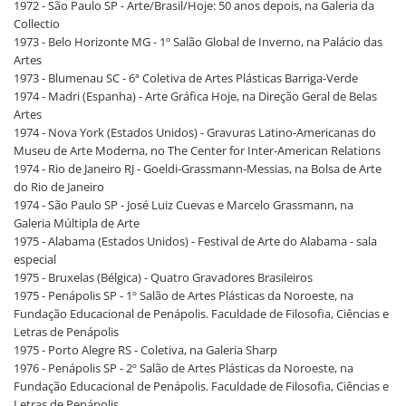
1972 - São Paulo SP - Arte/Brasil/Hoje: 50 anos depois, na Galeria da
Collectio
1973 - Belo Horizonte MG - 1º Salão Global de Inverno, na Palácio das
Artes
1973 - Blumenau SC - 6ª Coletiva de Artes Plásticas Barriga-Verde
1974 - Madri (Espanha) - Arte Gráfica Hoje, na Direção Geral de Belas
Artes
1974 - Nova York (Estados Unidos) - Gravuras Latino-Americanas do
Museu de Arte Moderna, no The Center for Inter-American Relations
1974 - Rio de Janeiro RJ - Goeldi-Grassmann-Messias, na Bolsa de Arte
do Rio de Janeiro
1974 - São Paulo SP - José Luiz Cuevas e Marcelo Grassmann, na
Galeria Múltipla de Arte
1975 - Alabama (Estados Unidos) - Festival de Arte do Alabama - sala
especial
1975 - Bruxelas (Bélgica) - Quatro Gravadores Brasileiros
1975 - Penápolis SP - 1º Salão de Artes Plásticas da Noroeste, na
Fundação Educacional de Penápolis. Faculdade de Filosofia, Ciências e
Letras de Penápolis
1975 - Porto Alegre RS - Coletiva, na Galeria Sharp
1976 - Penápolis SP - 2º Salão de Artes Plásticas da Noroeste, na
Fundação Educacional de Penápolis. Faculdade de Filosofia, Ciências e
Letras de Penápolis