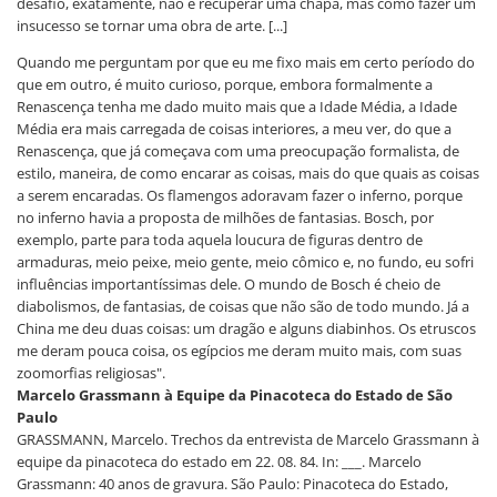
desafio, exatamente, não é recuperar uma chapa, mas como fazer um
insucesso se tornar uma obra de arte. [...]
Quando me perguntam por que eu me fixo mais em certo período do
que em outro, é muito curioso, porque, embora formalmente a
Renascença tenha me dado muito mais que a Idade Média, a Idade
Média era mais carregada de coisas interiores, a meu ver, do que a
Renascença, que já começava com uma preocupação formalista, de
estilo, maneira, de como encarar as coisas, mais do que quais as coisas
a serem encaradas. Os flamengos adoravam fazer o inferno, porque
no inferno havia a proposta de milhões de fantasias. Bosch, por
exemplo, parte para toda aquela loucura de figuras dentro de
armaduras, meio peixe, meio gente, meio cômico e, no fundo, eu sofri
influências importantíssimas dele. O mundo de Bosch é cheio de
diabolismos, de fantasias, de coisas que não são de todo mundo. Já a
China me deu duas coisas: um dragão e alguns diabinhos. Os etruscos
me deram pouca coisa, os egípcios me deram muito mais, com suas
zoomorfias religiosas".
Marcelo Grassmann à Equipe da Pinacoteca do Estado de São
Paulo
GRASSMANN, Marcelo. Trechos da entrevista de Marcelo Grassmann à
equipe da pinacoteca do estado em 22. 08. 84. In: ___. Marcelo
Grassmann: 40 anos de gravura. São Paulo: Pinacoteca do Estado,