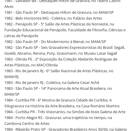
1981 - Salvador BA - Destaques Hilton de Gravura, no Teatro Castro
Alves
1981 - São Paulo SP - Destaques Hilton de Gravura, no MAM/SP
1982 - Belo Horizonte MG - Coletiva, no Palácio das Artes
1982 - Penápolis SP - 5º Salão de Artes Plásticas da Noroeste, na
Fundação Educacional de Penápolis. Faculdade de Filosofia, Ciências e
Letras de Penápolis
1982 - São Paulo SP - Do Modernismo à Bienal, no MAM/SP
1982 - São Paulo SP - Seis Gravadores Expressionistas do Brasil: Segall,
Goeldi, Abramo, Renina, Poty, Grassmann, no Museu Lasar Segall
1983 - Olinda PE - 2ª Exposição da Coleção Abelardo Rodrigues de
Artes Plásticas, no MAC/Olinda
1983 - Rio de Janeiro RJ - 6º Salão Nacional de Artes Plásticas, no
MAM/RJ
1983 - Rio de Janeiro RJ - Coletiva, na Galeria Cesar Aché
1983 - São Paulo SP - 14º Panorama de Arte Atual Brasileira, no
MAM/SP
1984 - Curitiba PR - 6ª Mostra de Gravura Cidade de Curitiba. A
Xilogravura na História da Arte Brasileira, na Casa Romário Martins
1984 - Curitiba PR - Três Visionários, na Simões de Assis Galeria de Arte
1984 - Porto Alegre RS - Gravuras: uma trajetória no tempo, na
Cambona Centro de Artes
1984 - Ribeirão Preto SP - Gravadores Brasileiros Anos 50/60, na Galeria