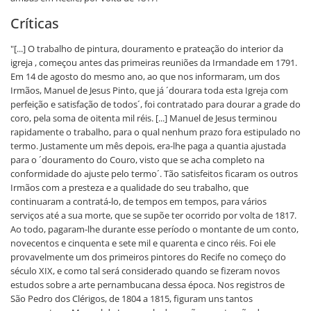
Críticas
"[...] O trabalho de pintura, douramento e prateação do interior da
igreja , começou antes das primeiras reuniões da Irmandade em 1791.
Em 14 de agosto do mesmo ano, ao que nos informaram, um dos
Irmãos, Manuel de Jesus Pinto, que já ´dourara toda esta Igreja com
perfeição e satisfação de todos´, foi contratado para dourar a grade do
coro, pela soma de oitenta mil réis. [...] Manuel de Jesus terminou
rapidamente o trabalho, para o qual nenhum prazo fora estipulado no
termo. Justamente um mês depois, era-lhe paga a quantia ajustada
para o ´douramento do Couro, visto que se acha completo na
conformidade do ajuste pelo termo´. Tão satisfeitos ficaram os outros
Irmãos com a presteza e a qualidade do seu trabalho, que
continuaram a contratá-lo, de tempos em tempos, para vários
serviços até a sua morte, que se supõe ter ocorrido por volta de 1817.
Ao todo, pagaram-lhe durante esse período o montante de um conto,
novecentos e cinquenta e sete mil e quarenta e cinco réis. Foi ele
provavelmente um dos primeiros pintores do Recife no começo do
século XIX, e como tal será considerado quando se fizeram novos
estudos sobre a arte pernambucana dessa época. Nos registros de
São Pedro dos Clérigos, de 1804 a 1815, figuram uns tantos