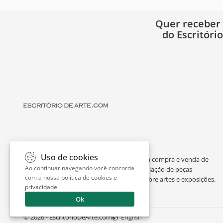
Quer receber
do Escritóri
Uso de cookies
O Escritório de Arte é um portal dedicado à compra e venda de
Ao continuar navegando você concorda
obras de arte de artistas consagrados, avaliação de peças
com a nossa
política de cookies e
individuais ou de espólios, curiosidades sobre artes e exposições.
privacidade
.
Ok
© 2026 - EscritorioDeArte.com
English