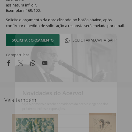
assinatura inf. dir.
Exemplar nº 69/100.
Solicite o orçamento da obra clicando no botão abaixo, após
confirmar o pedido de solicitação a resposta será enviada por email.
SOLICITAR ORÇAMENTO
SOLICITAR VIA WHATSAPP
Compartilhar
Novidades do Acervo!
Veja também
Seja o primeiro a receber novidades do acervo e agenda dos
próximos leilões e exposições.
Nome Completo