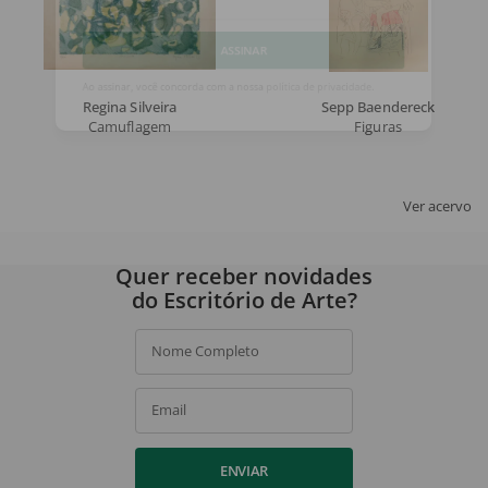
Email
ASSINAR
Regina Silveira
Sepp Baendereck
Ao assinar, você concorda com a nossa
política de privacidade
.
Camuflagem
Figuras
Ver acervo
Quer receber novidades
do Escritório de Arte?
Nome Completo
Email
ENVIAR