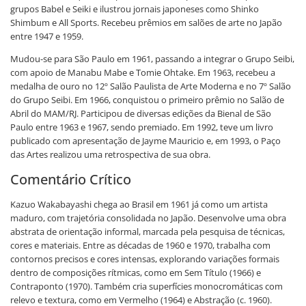
grupos Babel e Seiki e ilustrou jornais japoneses como Shinko
Shimbum e All Sports. Recebeu prêmios em salões de arte no Japão
entre 1947 e 1959.
Mudou-se para São Paulo em 1961, passando a integrar o Grupo Seibi,
com apoio de Manabu Mabe e Tomie Ohtake. Em 1963, recebeu a
medalha de ouro no 12º Salão Paulista de Arte Moderna e no 7º Salão
do Grupo Seibi. Em 1966, conquistou o primeiro prêmio no Salão de
Abril do MAM/RJ. Participou de diversas edições da Bienal de São
Paulo entre 1963 e 1967, sendo premiado. Em 1992, teve um livro
publicado com apresentação de Jayme Mauricio e, em 1993, o Paço
das Artes realizou uma retrospectiva de sua obra.
Comentário Crítico
Kazuo Wakabayashi chega ao Brasil em 1961 já como um artista
maduro, com trajetória consolidada no Japão. Desenvolve uma obra
abstrata de orientação informal, marcada pela pesquisa de técnicas,
cores e materiais. Entre as décadas de 1960 e 1970, trabalha com
contornos precisos e cores intensas, explorando variações formais
dentro de composições rítmicas, como em Sem Título (1966) e
Contraponto (1970). Também cria superfícies monocromáticas com
relevo e textura, como em Vermelho (1964) e Abstração (c. 1960).