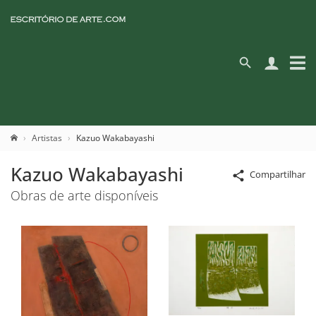
Artistas
Kazuo Wakabayashi
Kazuo Wakabayashi
Compartilhar
Obras de arte disponíveis