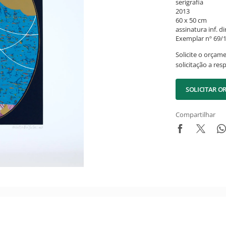
serigrafia
2013
60 x 50 cm
assinatura inf. dir
Exemplar nº 69/1
Solicite o orçam
solicitação a res
SOLICITAR 
Compartilhar