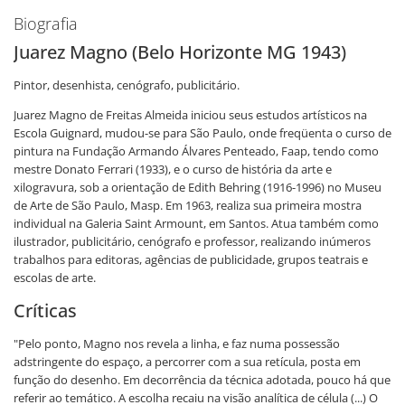
Biografia
Juarez Magno (Belo Horizonte MG 1943)
Pintor, desenhista, cenógrafo, publicitário.
Juarez Magno de Freitas Almeida iniciou seus estudos artísticos na
Escola Guignard, mudou-se para São Paulo, onde freqüenta o curso de
pintura na Fundação Armando Álvares Penteado, Faap, tendo como
mestre Donato Ferrari (1933), e o curso de história da arte e
xilogravura, sob a orientação de Edith Behring (1916-1996) no Museu
de Arte de São Paulo, Masp. Em 1963, realiza sua primeira mostra
individual na Galeria Saint Armount, em Santos. Atua também como
ilustrador, publicitário, cenógrafo e professor, realizando inúmeros
trabalhos para editoras, agências de publicidade, grupos teatrais e
escolas de arte.
Críticas
"Pelo ponto, Magno nos revela a linha, e faz numa possessão
adstringente do espaço, a percorrer com a sua retícula, posta em
função do desenho. Em decorrência da técnica adotada, pouco há que
referir ao temático. A escolha recaiu na visão analítica de célula (...) O