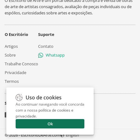
O Escritório de Arte é um portal dedicado à compra e venda de obras
de arte de artistas consagrados, avaliação de peças individuais ou de
espólios, curiosidades sobre artes e exposições.
O Escritório
Suporte
Artigos
Contato
Sobre
Whatsapp
Trabalhe Conosco
Privacidade
Termos
Uso de cookies
Siga
Ao continuar navegando você concorda
com a nossa
política de cookies e
privacidade
.
Ok
© 2026 - EscritorioDeArte.com
English