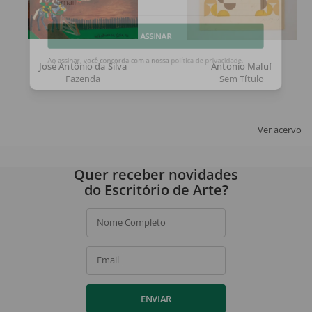
Email
ASSINAR
José Antônio da Silva
Antonio Maluf
Fazenda
Sem Título
Ao assinar, você concorda com a nossa
política de privacidade
.
Ver acervo
Quer receber novidades
do Escritório de Arte?
Nome Completo
Email
ENVIAR