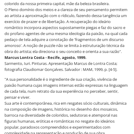
colorido da nossa primeira capital, mãe da beleza brasileira.
O Pleno domínio dos meios e a clareza de seu pensamento permitem
ao artista a aproximação com o rídiculo, fazendo dessa tangência um
exercício de prazer e de libertação. A recuperação do ideário
romântico incorpora aspectos supostamente piegas e faz do sacro e
do profano agentes de uma mesma ideologia da paixão, na qual cada
pedaço de tela adquire a conotação de 'fragmentos de um discurso
amoroso'. A noção de puzzle não se limita à estruturação técnica da
obra do artista; ela direciona o seu conceito e orienta a sua razão".
Marcus Lontra Costa - Recife, agosto, 1999.
Sarmento, Iuri. Pinturas. Apresentação Marcus de Lontra Costa;
fotografia Claudiomar Gonçalves. Salvador : MAM, 1999, p. [4-5].
"A sua personalidade é o ingrediente de sua criação, vivência de
paixão humana cujas imagens internas estão expressas na linguagem
de cada tela, num retrato da sua experiência no perceber, sentir,
pensar e viver.
Sua arte è contemporânea, rica em resgates sócio culturais, dinâmica
na composição de imagens, histórica no desenho dos mosaicos,
barroca na diversidade de coloridos, sedutoras e atemporal nas
figuras humanas, eróticas e românticas no resgate do ideários
popular, paradoxos compreendidos e experimentados com
complexidade na representação e produção de sua obra.