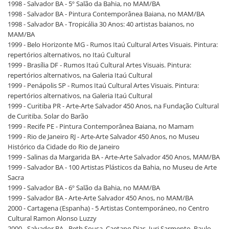
1998 - Salvador BA - 5º Salão da Bahia, no MAM/BA
1998 - Salvador BA - Pintura Contemporânea Baiana, no MAM/BA
1998 - Salvador BA - Tropicália 30 Anos: 40 artistas baianos, no
MAM/BA
1999 - Belo Horizonte MG - Rumos Itaú Cultural Artes Visuais. Pintura:
repertórios alternativos, no Itaú Cultural
1999 - Brasília DF - Rumos Itaú Cultural Artes Visuais. Pintura:
repertórios alternativos, na Galeria Itaú Cultural
1999 - Penápolis SP - Rumos Itaú Cultural Artes Visuais. Pintura:
repertórios alternativos, na Galeria Itaú Cultural
1999 - Curitiba PR - Arte-Arte Salvador 450 Anos, na Fundação Cultural
de Curitiba. Solar do Barão
1999 - Recife PE - Pintura Contemporânea Baiana, no Mamam
1999 - Rio de Janeiro RJ - Arte-Arte Salvador 450 Anos, no Museu
Histórico da Cidade do Rio de Janeiro
1999 - Salinas da Margarida BA - Arte-Arte Salvador 450 Anos, MAM/BA
1999 - Salvador BA - 100 Artistas Plásticos da Bahia, no Museu de Arte
Sacra
1999 - Salvador BA - 6º Salão da Bahia, no MAM/BA
1999 - Salvador BA - Arte-Arte Salvador 450 Anos, no MAM/BA
2000 - Cartagena (Espanha) - 5 Artistas Contemporáneo, no Centro
Cultural Ramon Alonso Luzzy
2000 - Salvador BA - Beth Sousa, Caetano Dias, Iuri Sarmento, Paulo