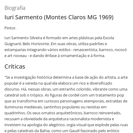
Biografia
Iuri Sarmento (Montes Claros MG 1969)
Pintor.
Iuri Sarmento Silveira é formado em artes plásticas pela Escola
Guignard, Belo Horizonte. Em suas obras, utiliza padrões e
estamparias integrando vários estilos - renascentista, barroco, rococó
e art noveau - e dando ênfase à ornamentação e à forma.
Críticas
"Se a investigação histórica determina a base de ação do artista, a arte
popular é a vereda na qual ela elabora um rico e diversificado
discurso. Há, nessas obras, um estranho colorido, vibrante como uma
catedral sob o trópico. As figuras de cordel com um tratamento pop
que as transforma em curiosos personagens atemporais, extraídas de
iluminuras medievais, santinhos populares ou revistas em
quadrinhos. Os seus ornatos arquitetônicos, barroco reinventado,
recusam a obviedade da arquitetura racionalista modernista e
investem na apologia do alegórico, orgia visual que explode pelas ruas
e pelas catedrais da Bahia, como um Gaudí fascinado pelo erótico