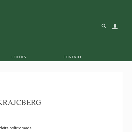
LEILÕES
CONTATO
KRAJCBERG
deira policromada