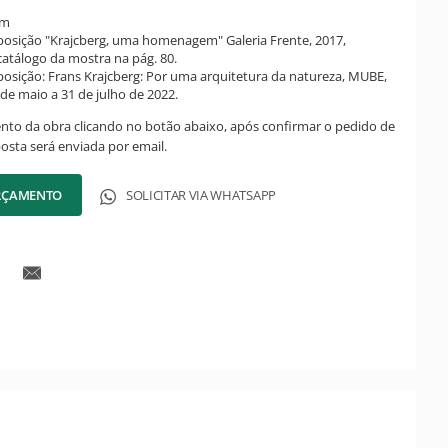
cm
posição "Krajcberg, uma homenagem" Galeria Frente, 2017,
atálogo da mostra na pág. 80.
posição: Frans Krajcberg: Por uma arquitetura da natureza, MUBE,
 de maio a 31 de julho de 2022.
ento da obra clicando no botão abaixo, após confirmar o pedido de
posta será enviada por email.
ORÇAMENTO
SOLICITAR VIA WHATSAPP