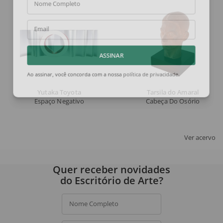
Nome Completo
Email
ASSINAR
Ao assinar, você concorda com a nossa
política de privacidade
.
Yutaka Toyota
Tarsila do Amaral
Espaço Negativo
Cabeça Do Osório
Ver acervo
Quer receber novidades
do Escritório de Arte?
Nome Completo