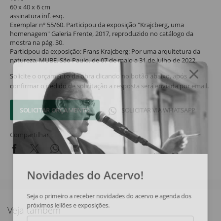
60 x 40 x 6 cm
assinatura inf. esq.
Exemplar nº 55/60. Participou da exposição "Krajcberg, uma
homenagem" Galeria Frente, 2017, reproduzido no catálogo da
mostra na pág. 30.
Participou da exposição: Frans Krajcberg: Por uma arquitetura da
natureza, MUBE, São Paulo, de 07 de maio a 31 de julho de 2022.
Solicite o orçamento da obra clicando no botão abaixo, após
confirmar o pedido de solicitação a resposta será enviada por email.
SOLICITAR ORÇAMENTO
SOLICITAR VIA WHATSAPP
Compartilhar
Novidades do Acervo!
Seja o primeiro a receber novidades do acervo e agenda dos
próximos leilões e exposições.
Veja também