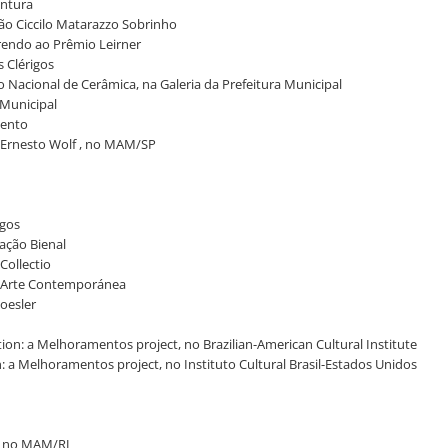
intura
lhão Ciccilo Matarazzo Sobrinho
rrendo ao Prêmio Leirner
s Clérigos
so Nacional de Cerâmica, na Galeria da Prefeitura Municipal
 Municipal
Bento
ão Ernesto Wolf , no MAM/SP
igos
dação Bienal
Collectio
a d'Arte Contemporánea
oesler
ion: a Melhoramentos project, no Brazilian-American Cultural Institute
on: a Melhoramentos project, no Instituto Cultural Brasil-Estados Unidos
d, no MAM/RJ