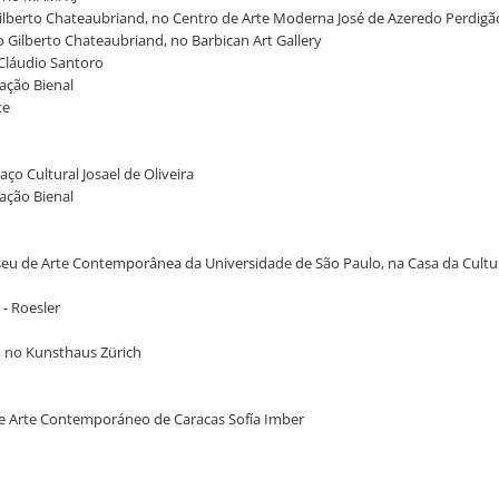
 Gilberto Chateaubriand, no Centro de Arte Moderna José de Azeredo Perdigã
ão Gilberto Chateaubriand, no Barbican Art Gallery
 Cláudio Santoro
dação Bienal
te
o Cultural Josael de Oliveira
dação Bienal
useu de Arte Contemporânea da Universidade de São Paulo, na Casa da Cultu
 - Roesler
g, no Kunsthaus Zürich
 de Arte Contemporáneo de Caracas Sofía Imber