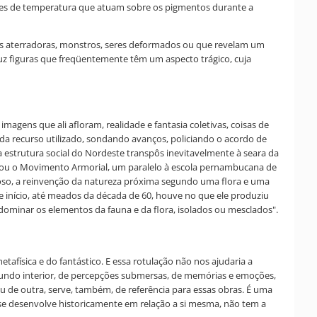
ões de temperatura que atuam sobre os pigmentos durante a
ras aterradoras, monstros, seres deformados ou que revelam um
oduz figuras que freqüentemente têm um aspecto trágico, cuja
magens que ali afloram, realidade e fantasia coletivas, coisas de
da recurso utilizado, sondando avanços, policiando o acordo de
a estrutura social do Nordeste transpôs inevitavelmente à seara da
marcou o Movimento Armorial, um paralelo à escola pernambucana de
ginoso, a reinvenção da natureza próxima segundo uma flora e uma
De início, até meados da década de 60, houve no que ele produziu
edominar os elementos da fauna e da flora, isolados ou mesclados".
metafísica e do fantástico. E essa rotulação não nos ajudaria a
 mundo interior, de percepções submersas, de memórias e emoções,
ou de outra, serve, também, de referência para essas obras. É uma
 se desenvolve historicamente em relação a si mesma, não tem a