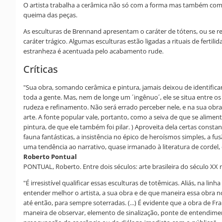
O artista trabalha a cerâmica não só com a forma mas também com
queima das peças.
As esculturas de Brennand apresentam o caráter de tótens, ou se r
caráter trágico. Algumas esculturas estão ligadas a rituais de fert
estranheza é acentuada pelo acabamento rude.
Críticas
"Sua obra, somando cerâmica e pintura, jamais deixou de identificar
toda a gente. Mas, nem de longe um ´ingênuo´, ele se situa entre 
rudeza e refinamento. Não será errado perceber nele, e na sua obra
arte. A fonte popular vale, portanto, como a seiva de que se alim
pintura, de que ele também foi pilar. ) Aproveita dela certas const
fauna fantásticas, a insistência no épico de heroísmos simples, a 
uma tendência ao narrativo, quase irmanado à literatura de cordel,
Roberto Pontual
PONTUAL, Roberto. Entre dois séculos: arte brasileira do século XX n
"É irresistível qualificar essas esculturas de totêmicas. Aliás, na li
entender melhor o artista, a sua obra e de que maneira essa obra 
até então, para sempre soterradas. (...) É evidente que a obra de F
maneira de observar, elemento de sinalização, ponte de entendimen