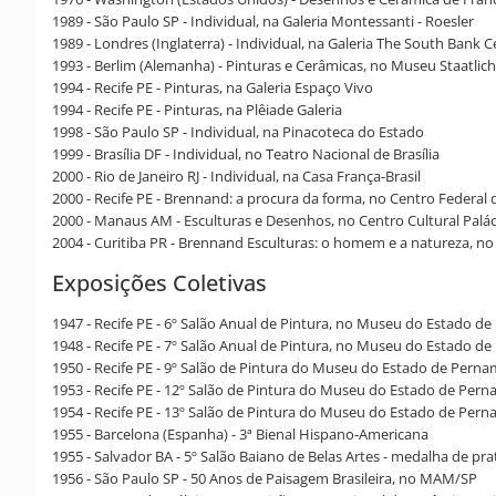
1989 - São Paulo SP - Individual, na Galeria Montessanti - Roesler
1989 - Londres (Inglaterra) - Individual, na Galeria The South Bank Ce
1993 - Berlim (Alemanha) - Pinturas e Cerâmicas, no Museu Staatlich
1994 - Recife PE - Pinturas, na Galeria Espaço Vivo
1994 - Recife PE - Pinturas, na Plêiade Galeria
1998 - São Paulo SP - Individual, na Pinacoteca do Estado
1999 - Brasília DF - Individual, no Teatro Nacional de Brasília
2000 - Rio de Janeiro RJ - Individual, na Casa França-Brasil
2000 - Recife PE - Brennand: a procura da forma, no Centro Feder
2000 - Manaus AM - Esculturas e Desenhos, no Centro Cultural Palá
2004 - Curitiba PR - Brennand Esculturas: o homem e a natureza, 
Exposições Coletivas
1947 - Recife PE - 6º Salão Anual de Pintura, no Museu do Estado d
1948 - Recife PE - 7º Salão Anual de Pintura, no Museu do Estado d
1950 - Recife PE - 9º Salão de Pintura do Museu do Estado de Pern
1953 - Recife PE - 12º Salão de Pintura do Museu do Estado de Per
1954 - Recife PE - 13º Salão de Pintura do Museu do Estado de Per
1955 - Barcelona (Espanha) - 3ª Bienal Hispano-Americana
1955 - Salvador BA - 5º Salão Baiano de Belas Artes - medalha de pra
1956 - São Paulo SP - 50 Anos de Paisagem Brasileira, no MAM/SP