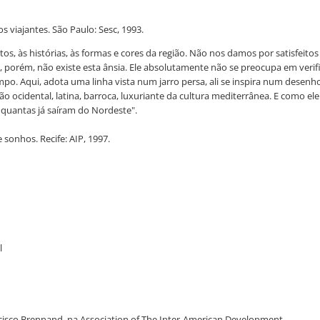
s viajantes. São Paulo: Sesc, 1993.
os, às histórias, às formas e cores da região. Não nos damos por satisfeit
d, porém, não existe esta ânsia. Ele absolutamente não se preocupa em ver
. Aqui, adota uma linha vista num jarro persa, ali se inspira num desenho 
ção ocidental, latina, barroca, luxuriante da cultura mediterrânea. E como
de quantas já saíram do Nordeste".
sonhos. Recife: AIP, 1997.
l
cisco Brennand, na Association of The Inter-American Development