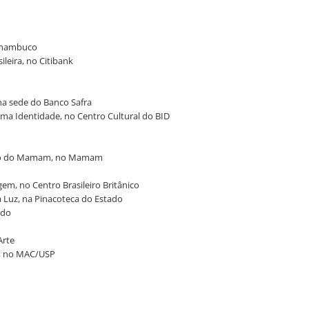
ernambuco
leira, no Citibank
 na sede do Banco Safra
 uma Identidade, no Centro Cultural do BID
ervo do Mamam, no Mamam
gem, no Centro Brasileiro Britânico
da Luz, na Pinacoteca do Estado
ado
Arte
s, no MAC/USP