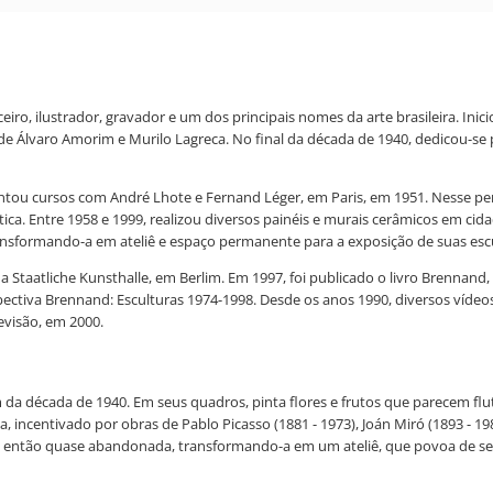
eceiro, ilustrador, gravador e um dos principais nomes da arte brasileira. 
de Álvaro Amorim e Murilo Lagreca. No final da década de 1940, dedicou-se
uentou cursos com André Lhote e Fernand Léger, em Paris, em 1951. Nesse p
ica. Entre 1958 e 1999, realizou diversos painéis e murais cerâmicos em cida
transformando-a em ateliê e espaço permanente para a exposição de suas escu
Staatliche Kunsthalle, em Berlim. Em 1997, foi publicado o livro Brennand,
ectiva Brennand: Esculturas 1974-1998. Desde os anos 1990, diversos vídeos 
evisão, em 2000.
m da década de 1940. Em seus quadros, pinta flores e frutos que parecem flut
 incentivado por obras de Pablo Picasso (1881 - 1973), Joán Miró (1893 - 19
e, então quase abandonada, transformando-a em um ateliê, que povoa de ser