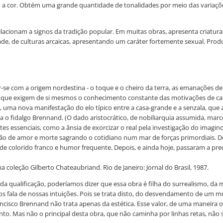
 a cor. Obtém uma grande quantidade de tonalidades por meio das variaç
elacionam a signos da tradição popular. Em muitas obras, apresenta criatu
ilidade, de culturas arcaicas, apresentando um caráter fortemente sexual. Pr
-se com a origem nordestina - o toque e o cheiro da terra, as emanações de i
os que exigem de si mesmos o conhecimento constante das motivações de ca
, uma nova manifestação do elo típico entre a casa-grande e a senzala, que 
enta o fidalgo Brennand. (O dado aristocrático, de nobiliarquia assumida, 
antes essenciais, como a ânsia de exorcizar o real pela investigação do ima
fusão de amor e morte sagrando o cotidiano num mar de forças primordiais. 
 de colorido franco e humor frequente. Depois, e ainda hoje, passaram a pr
a coleção Gilberto Chateaubriand. Rio de Janeiro: Jornal do Brasil, 1987.
nha da qualificação, poderíamos dizer que essa obra é filha do surrealismo, da 
nos fala de nossas intuições. Pois se trata disto, do desvendamento de um
rancisco Brennand não trata apenas da estética. Esse valor, de uma maneira 
to. Mas não o principal desta obra, que não caminha por linhas retas, não