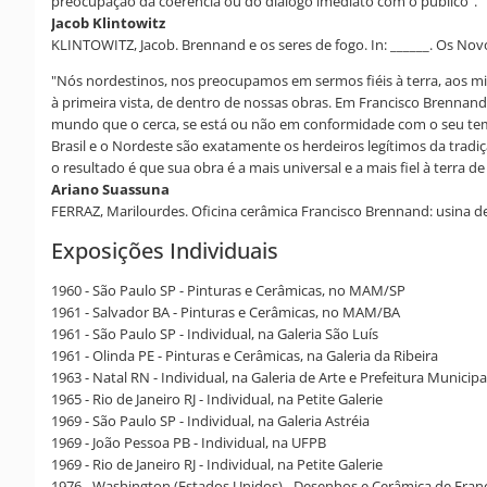
preocupação da coerência ou do diálogo imediato com o público".
Jacob Klintowitz
KLINTOWITZ, Jacob. Brennand e os seres de fogo. In: ______. Os Novo
"Nós nordestinos, nos preocupamos em sermos fiéis à terra, aos mit
à primeira vista, de dentro de nossas obras. Em Francisco Brennan
mundo que o cerca, se está ou não em conformidade com o seu tempo
Brasil e o Nordeste são exatamente os herdeiros legítimos da tradi
o resultado é que sua obra é a mais universal e a mais fiel à terra 
Ariano Suassuna
FERRAZ, Marilourdes. Oficina cerâmica Francisco Brennand: usina de 
Exposições Individuais
1960 - São Paulo SP - Pinturas e Cerâmicas, no MAM/SP
1961 - Salvador BA - Pinturas e Cerâmicas, no MAM/BA
1961 - São Paulo SP - Individual, na Galeria São Luís
1961 - Olinda PE - Pinturas e Cerâmicas, na Galeria da Ribeira
1963 - Natal RN - Individual, na Galeria de Arte e Prefeitura Municipa
1965 - Rio de Janeiro RJ - Individual, na Petite Galerie
1969 - São Paulo SP - Individual, na Galeria Astréia
1969 - João Pessoa PB - Individual, na UFPB
1969 - Rio de Janeiro RJ - Individual, na Petite Galerie
1976 - Washington (Estados Unidos) - Desenhos e Cerâmica de Fran