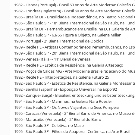
1982 - Lisboa (Portugal) - Brasil 60 Anos de Arte Moderna: Coleção
1982 - Londres (Inglaterra) - Brasil 60 Anos de Arte Moderna: Coleç
1985 - Brasília DF - Brasilidade e Independência, no Teatro Nacional
1985 - São Paulo SP - 18ª Bienal Internacional de São Paulo, na Fun
1986 - Brasília DF - Pernambucanos em Brasília, na ECT Galeria de Ar
1988 - São Paulo SP - 63/66 Figura e Objeto, na Galeria Millan
1989 - Portugal - 2ª Bienal Internacional de Óbidos
1989 - Recife PE - Artistas Contemporâneos Pernambucanos, no Espaç
1989 - São Paulo SP - 20ª Bienal Internacional de São Paulo, na Fun
1990 - Veneza (Itália) - 44ª Bienal de Veneza
1991 - Recife PE - Estética de Resistência, na Galeria Artespaço
1992 - Poços de Caldas MG - Arte Moderna Brasileira: acervo do M
1992 - Recife PE - Interpretações, na Galeria Futuro 25
1992 - São Paulo SP - Estética de Resistência, na Galeria Montessanti
1992 - Sevilha (Espanha) - Exposição Universal, na Expo'92
1992 - Zurique (Suíça) - Brasilien: entdeckung und selbstentdeckun
1994 - São Paulo SP - Marinhas, na Galeria Nara Roesler
1994 - São Paulo SP - Os Novos Viajantes, no Sesc Pompéia
1995 - Caracas (Venezuela) - 2ª Bienal Barro de América, no Museo
1995 - Maracaibo (Venezuela) - 2ª Bienal do Barro
1995 - São Paulo SP - Coletiva, no Masp
1995 - São Paulo SP - Filhos do Abaporu - Cerâmica, na Arte Brasil