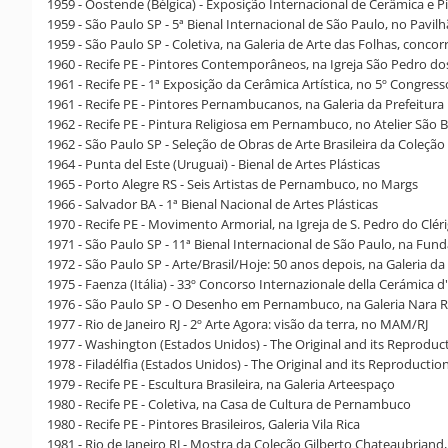
1959 - Oostende (Bélgica) - Exposição Internacional de Cerâmica e P
1959 - São Paulo SP - 5ª Bienal Internacional de São Paulo, no Pavi
1959 - São Paulo SP - Coletiva, na Galeria de Arte das Folhas, conco
1960 - Recife PE - Pintores Contemporâneos, na Igreja São Pedro do
1961 - Recife PE - 1ª Exposição da Cerâmica Artística, no 5º Congres
1961 - Recife PE - Pintores Pernambucanos, na Galeria da Prefeitura
1962 - Recife PE - Pintura Religiosa em Pernambuco, no Atelier São 
1962 - São Paulo SP - Seleção de Obras de Arte Brasileira da Coleç
1964 - Punta del Este (Uruguai) - Bienal de Artes Plásticas
1965 - Porto Alegre RS - Seis Artistas de Pernambuco, no Margs
1966 - Salvador BA - 1ª Bienal Nacional de Artes Plásticas
1970 - Recife PE - Movimento Armorial, na Igreja de S. Pedro do Clér
1971 - São Paulo SP - 11ª Bienal Internacional de São Paulo, na Fun
1972 - São Paulo SP - Arte/Brasil/Hoje: 50 anos depois, na Galeria da 
1975 - Faenza (Itália) - 33º Concorso Internazionale della Cerámic
1976 - São Paulo SP - O Desenho em Pernambuco, na Galeria Nara R
1977 - Rio de Janeiro RJ - 2º Arte Agora: visão da terra, no MAM/RJ
1977 - Washington (Estados Unidos) - The Original and its Reproduct
1978 - Filadélfia (Estados Unidos) - The Original and its Reproducti
1979 - Recife PE - Escultura Brasileira, na Galeria Arteespaço
1980 - Recife PE - Coletiva, na Casa de Cultura de Pernambuco
1980 - Recife PE - Pintores Brasileiros, Galeria Vila Rica
1981 - Rio de Janeiro RJ - Mostra da Coleção Gilberto Chateaubrian