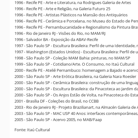
1996 - Recife PE - Arte e Literatura, na Rodrigues Galeria de Artes
1996 - Recife PE - Arte e Religião, na Galeria Futuro 25
1996 - Recife PE - Artistas Plásticos na Mansão dos Antiquários
1996 - Recife PE - Cerâmica e Porcelana, no Museu do Estado de P
1996 - Recife PE - Pernambucanidade e Regionalismo da Pintura Brasi
1996 - Rio de Janeiro RJ - Visões do Rio, no MAM/RJ
1996 - Salvador BA - Exposição da ABAV-Recife
1997 - São Paulo SP - Escultura Brasileira: Perfil de uma Identidade,
1997 - Washington (Estados Unidos) - Escultura Brasileira: Perfil de
1998 - São Paulo SP - Coleção MAM Bahia: pinturas, no MAM/SP
1999 - São Paulo SP - Cotidiano/Arte. O Consumo, no Itaú Cultural
2000 - Recife PE - Ateliê Pernambuco: homenagem a Bajado e ac
2000 - São Paulo SP - Arte Erótica Brasileira, na Galeria Nara Roesler
2000 - São Paulo SP - Cerâmica Brasileira: construção de uma lingua
2000 - São Paulo SP - Escultura Brasileira: da Pinacoteca ao Jardim 
2000 - São Paulo SP - Os Anjos Estão de Volta, na Pinacoteca do Est
2001 - Brasília DF - Coleções do Brasil, no CCBB
2003 - Rio de Janeiro RJ - Projeto Brazilianart, na Almacén Galeria de 
2003 - São Paulo SP - MAC USP 40 Anos: interfaces contemporânea
2005 - São Paulo SP - Acervo 2005, no MAB/Faap
Fonte: Itaú Cultural