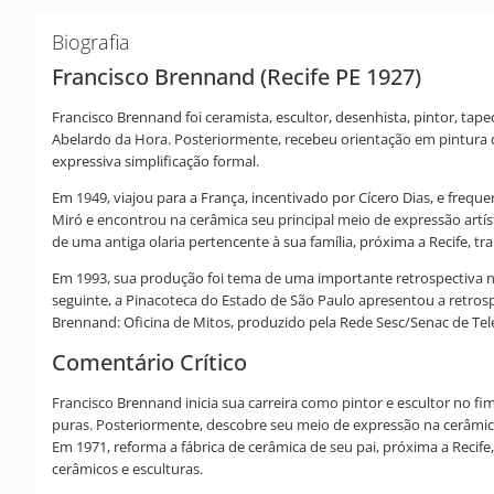
Biografia
Francisco Brennand (Recife PE 1927)
Francisco Brennand foi ceramista, escultor, desenhista, pintor, tap
Abelardo da Hora. Posteriormente, recebeu orientação em pintura 
expressiva simplificação formal.
Em 1949, viajou para a França, incentivado por Cícero Dias, e freq
Miró e encontrou na cerâmica seu principal meio de expressão artíst
de uma antiga olaria pertencente à sua família, próxima a Recife, 
Em 1993, sua produção foi tema de uma importante retrospectiva na 
seguinte, a Pinacoteca do Estado de São Paulo apresentou a retrosp
Brennand: Oficina de Mitos, produzido pela Rede Sesc/Senac de Tel
Comentário Crítico
Francisco Brennand inicia sua carreira como pintor e escultor no fi
puras. Posteriormente, descobre seu meio de expressão na cerâmica,
Em 1971, reforma a fábrica de cerâmica de seu pai, próxima a Recif
cerâmicos e esculturas.