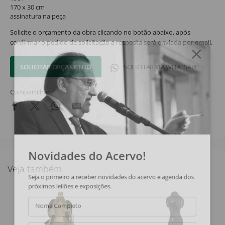
170 x 30 cm
assinatura na peça
Solicite o orçamento da obra clicando no botão abaixo, após
confirmar o pedido de solicitação a resposta será enviada por email.
SOLICITAR ORÇAMENTO
SOLICITAR VIA WHATSAPP
Compartilhar
Novidades do Acervo!
Veja também
Seja o primeiro a receber novidades do acervo e agenda dos
próximos leilões e exposições.
Nome Completo