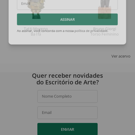
Email
ASSINAR
Tatti Moreno
Bruno Giorgi
Ba Ifá
Torso Feminino
Ao assinar, você concorda com a nossa
política de privacidade
.
Ver acervo
Quer receber novidades
do Escritório de Arte?
Nome Completo
Email
ENVIAR