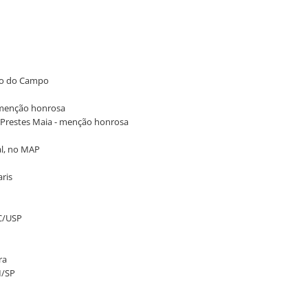
rdo do Campo
- menção honrosa
ia Prestes Maia - menção honrosa
al, no MAP
aris
AC/USP
ra
M/SP