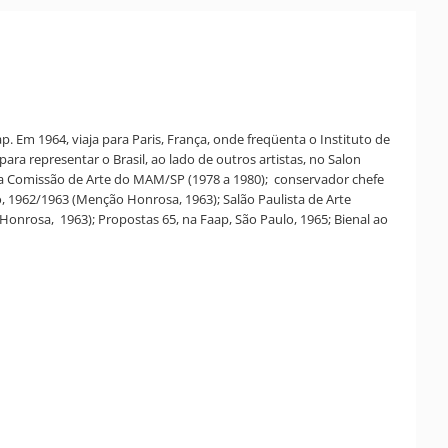
. Em 1964, viaja para Paris, França, onde freqüenta o Instituto de
a representar o Brasil, ao lado de outros artistas, no Salon
 da Comissão de Arte do MAM/SP (1978 a 1980); conservador chefe
o, 1962/1963 (Menção Honrosa, 1963); Salão Paulista de Arte
nrosa, 1963); Propostas 65, na Faap, São Paulo, 1965; Bienal ao