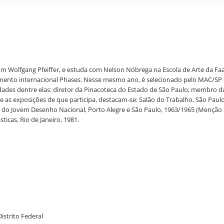
om Wolfgang Pfeiffer, e estuda com Nelson Nóbrega na Escola de Arte da Faap
ento internacional Phases. Nesse mesmo ano, é selecionado pelo MAC/SP par
ividades dentre elas: diretor da Pinacoteca do Estado de São Paulo; membro
e as exposições de que participa, destacam-se: Salão do Trabalho, São Paul
do Jovem Desenho Nacional, Porto Alegre e São Paulo, 1963/1965 (Menção Ho
icas, Rio de Janeiro, 1981.
Distrito Federal