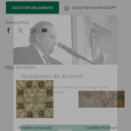
SOLICITAR ORÇAMENTO
SOLICITAR VIA WHATSAPP
Compartilhar
Veja também
Novidades do Acervo!
Seja o primeiro a receber novidades do acervo e agenda dos
próximos leilões e exposições.
Nome Completo
Email
Amadeo Lorenzato
Candido Portinari