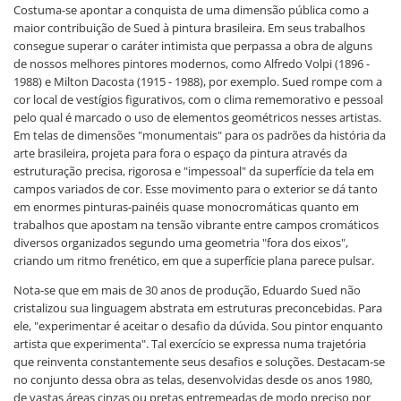
Costuma-se apontar a conquista de uma dimensão pública como a
maior contribuição de Sued à pintura brasileira. Em seus trabalhos
consegue superar o caráter intimista que perpassa a obra de alguns
de nossos melhores pintores modernos, como Alfredo Volpi (1896 -
1988) e Milton Dacosta (1915 - 1988), por exemplo. Sued rompe com a
cor local de vestígios figurativos, com o clima rememorativo e pessoal
pelo qual é marcado o uso de elementos geométricos nesses artistas.
Em telas de dimensões "monumentais" para os padrões da história da
arte brasileira, projeta para fora o espaço da pintura através da
estruturação precisa, rigorosa e "impessoal" da superfície da tela em
campos variados de cor. Esse movimento para o exterior se dá tanto
em enormes pinturas-painéis quase monocromáticas quanto em
trabalhos que apostam na tensão vibrante entre campos cromáticos
diversos organizados segundo uma geometria "fora dos eixos",
criando um ritmo frenético, em que a superfície plana parece pulsar.
Nota-se que em mais de 30 anos de produção, Eduardo Sued não
cristalizou sua linguagem abstrata em estruturas preconcebidas. Para
ele, "experimentar é aceitar o desafio da dúvida. Sou pintor enquanto
artista que experimenta". Tal exercício se expressa numa trajetória
que reinventa constantemente seus desafios e soluções. Destacam-se
no conjunto dessa obra as telas, desenvolvidas desde os anos 1980,
de vastas áreas cinzas ou pretas entremeadas de modo preciso por