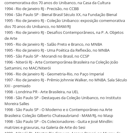
comemorativa dos 70 anos do Unibanco, na Casa da Cultura
1994 - Rio de Janeiro RJ - Precisão, no CCBB
1994 - São Paulo SP - Bienal Brasil Século XX, na Fundação Bienal
1995 - Rio de Janeiro RJ - Coleção Unibanco: exposição comemorativa
dos 70 anos do Unibanco, no MAM/RJ
1995 - Rio de Janeiro RJ - Desafios Contemporâneos, na P. A. Objetos
de Arte
1995 - Rio de Janeiro RJ - Salão Preto e Branco, no MNBA
1995 - Rio de Janeiro RJ - Uma Poética da Reflexão, no MNBA
1995 - São Paulo SP - Morandi no Brasil, no CCSP
1996 - Niterói RJ - Arte Contemporânea Brasileira na Coleção João
Sattamini, no MAC/Niterói
1996 - Rio de Janeiro RJ - Geometria-Rio, no Paço Imperial
1997 - Rio de Janeiro RJ - Prêmio Johnnie Walker, no MNBA. Sala Século
XXI - premiado
1998 - Londrina PR - Arte Brasileira, na UEL
1998 - São Paulo SP - Destaques da Coleção Unibanco, no Instituto
Moreira Salles
1998 - São Paulo SP - O Moderno e o Contemporâneo na Arte
Brasileira: Coleção Gilberto Chateaubriand - MAM/RJ, no Masp
1998 - São Paulo SP - Os Colecionadores - Guita e José Mindlin:
matrizes e gravuras, na Galeria de Arte do Sesi