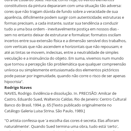
constitutivos da pintura depararam com uma situação tão adversa:
cores que não tragam dúvida de fundo sobre a veracidade de sua
aparência, dificilmente podem surgir com autenticidade; estruturas e
formas precisam, a cada instante, sustar sua tendência a conduzir
tudo a uma boa ordem - inevitavelmente postiça em nossos dias -
sem no entanto deixar de estruturar e formalizar; formatos oscilam
incertos entre sua extensão física e a dimensão sensível dos trabalhos,
com verticais que não ascendem e horizontais que não repousam; e
até as tintas se movem, indecisas, entre a neutralidade de simples
veiculação e a insinuância do objeto. Em suma, vivemos num mundo
que tornou a percepção tão problemática que qualquer compreensão
unívoca ou simplesmente entusiasmada dos elementos pictóricos
pode passar por ingenuidade, quando não corre o risco de ser apenas
hipocrisia".
Rodrigo Naves
NAVES, Rodrigo. Evidência e dissolução. In. PRECISÃO: Amilcar de
Castro, Eduardo Sued, Waltercio Caldas. Rio de Janeiro: Centro Cultural
Banco do Brasil, 1994. p. 65 [Texto publicado originalmente no
Catálogo Galeria Luisa Strina. São Paulo, 1989.]
"O artista confessa que 'a escolha das cores é secreta. Elas afloram
naturalmente'. Quando Sued termina uma obra, tudo está 'certo',