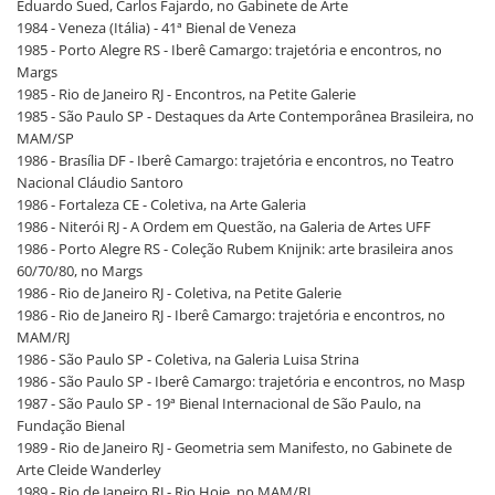
Eduardo Sued, Carlos Fajardo, no Gabinete de Arte
1984 - Veneza (Itália) - 41ª Bienal de Veneza
1985 - Porto Alegre RS - Iberê Camargo: trajetória e encontros, no
Margs
1985 - Rio de Janeiro RJ - Encontros, na Petite Galerie
1985 - São Paulo SP - Destaques da Arte Contemporânea Brasileira, no
MAM/SP
1986 - Brasília DF - Iberê Camargo: trajetória e encontros, no Teatro
Nacional Cláudio Santoro
1986 - Fortaleza CE - Coletiva, na Arte Galeria
1986 - Niterói RJ - A Ordem em Questão, na Galeria de Artes UFF
1986 - Porto Alegre RS - Coleção Rubem Knijnik: arte brasileira anos
60/70/80, no Margs
1986 - Rio de Janeiro RJ - Coletiva, na Petite Galerie
1986 - Rio de Janeiro RJ - Iberê Camargo: trajetória e encontros, no
MAM/RJ
1986 - São Paulo SP - Coletiva, na Galeria Luisa Strina
1986 - São Paulo SP - Iberê Camargo: trajetória e encontros, no Masp
1987 - São Paulo SP - 19ª Bienal Internacional de São Paulo, na
Fundação Bienal
1989 - Rio de Janeiro RJ - Geometria sem Manifesto, no Gabinete de
Arte Cleide Wanderley
1989 - Rio de Janeiro RJ - Rio Hoje, no MAM/RJ