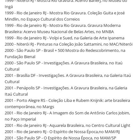
1999 - Niterói RJ - Mostra Rio Gravura. Acervo Banerj, no Museu do
Ingá
1999 - Rio de Janeiro RJ - Mostra Rio Gravura. Coleção Guita e José
Mindlin, no Espaço Cultural dos Correios
1999 - Rio de Janeiro RJ - Mostra Rio Gravura. Gravura Moderna
Brasileira: Acervo Museu Nacional de Belas Artes, no MNBA
1999 - Rio de Janeiro RJ - Volpi e Sued, na Galeria de Arte Ipanema
2000 - Niterói RJ - Pinturas na Coleção João Sattamini, no MAC/Niterói
2000 - São Paulo SP - Brasil + 500 Mostra do Redescobrimento, na
Fundação Bienal
2000 - São Paulo SP - Investigações. A Gravura Brasileira, no Itaú
Cultural
2001 - Brasília DF - Investigações. A Gravura Brasileira, na Galeria Itaú
Cultural
2001 - Penápolis SP - Investigações. A Gravura Brasileira, na Galeria
Itaú Cultural
2001 - Porto Alegre RS - Coleção Liba e Rubem Knijnik: arte brasileira
contemporânea, no Margs
2001 - Rio de Janeiro RJ - A Imagem do Som de Antônio Carlos Jobim,
no Paço Imperial
2001 - Rio de Janeiro RJ - Aquarela Brasileira, no Centro Cultural Light
2001 - Rio de Janeiro RJ - O Espírito de Nossa Época,no MAM/RJ
2001 - São Paulo SP - O Espírito de Nossa Época, no MAM/SP