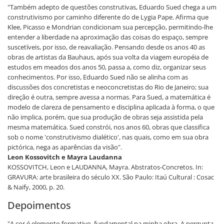
"Também adepto de questões construtivas, Eduardo Sued chega a um
construtivismo por caminho diferente do de Lygia Pape. Afirma que
Klee, Picasso e Mondrian condicionam sua percepção, permitindo-lhe
entender a liberdade na aproximação das coisas do espaço, sempre
suscetíveis, por isso, de reavaliação. Pensando desde os anos 40 as
obras de artistas da Bauhaus, após sua volta da viagem européia de
estudos em meados dos anos 50, passa a, como diz, organizar seus
conhecimentos. Por isso, Eduardo Sued não se alinha com as
discussões dos concretistas e neoconcretistas do Rio de Janeiro; sua
direção é outra, sempre avessa a normas. Para Sued, a matemática é
modelo de clareza de pensamento e disciplina aplicada à forma, o que
não implica, porém, que sua produção de obras seja assistida pela
mesma matemática. Sued constrói, nos anos 60, obras que classifica
sob o nome 'construtivismo dialético', nas quais, como em sua obra
pictórica, nega as aparências da visão".
Leon Kossovitch e Mayra Laudanna
KOSSOVITCH, Leon e LAUDANNA, Mayra. Abstratos-Concretos. In:
GRAVURA: arte brasileira do século XX. São Paulo: Itaú Cultural : Cosac
& Naify, 2000, p. 20.
Depoimentos
"A cor é elemento formativo, fundamental na minha obra. A pergunta