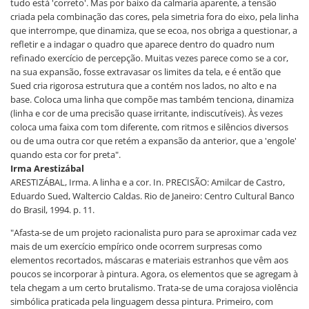
tudo está 'correto'. Mas por baixo da calmaria aparente, a tensão
criada pela combinação das cores, pela simetria fora do eixo, pela linha
que interrompe, que dinamiza, que se ecoa, nos obriga a questionar, a
refletir e a indagar o quadro que aparece dentro do quadro num
refinado exercício de percepção. Muitas vezes parece como se a cor,
na sua expansão, fosse extravasar os limites da tela, e é então que
Sued cria rigorosa estrutura que a contém nos lados, no alto e na
base. Coloca uma linha que compõe mas também tenciona, dinamiza
(linha e cor de uma precisão quase irritante, indiscutíveis). Às vezes
coloca uma faixa com tom diferente, com ritmos e silêncios diversos
ou de uma outra cor que retém a expansão da anterior, que a 'engole'
quando esta cor for preta".
Irma Arestizábal
ARESTIZÁBAL, Irma. A linha e a cor. In. PRECISÃO: Amilcar de Castro,
Eduardo Sued, Waltercio Caldas. Rio de Janeiro: Centro Cultural Banco
do Brasil, 1994. p. 11.
"Afasta-se de um projeto racionalista puro para se aproximar cada vez
mais de um exercício empírico onde ocorrem surpresas como
elementos recortados, máscaras e materiais estranhos que vêm aos
poucos se incorporar à pintura. Agora, os elementos que se agregam à
tela chegam a um certo brutalismo. Trata-se de uma corajosa violência
simbólica praticada pela linguagem dessa pintura. Primeiro, com