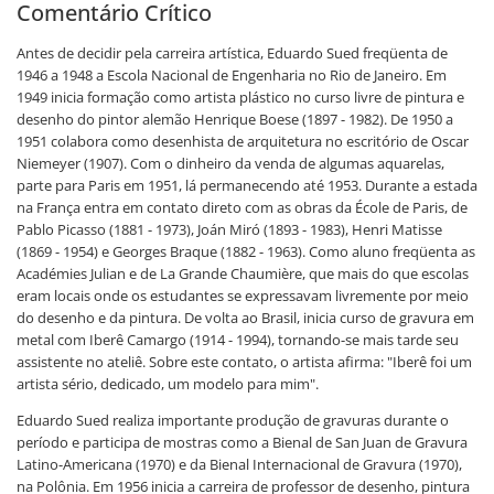
Comentário Crítico
Antes de decidir pela carreira artística, Eduardo Sued freqüenta de
1946 a 1948 a Escola Nacional de Engenharia no Rio de Janeiro. Em
1949 inicia formação como artista plástico no curso livre de pintura e
desenho do pintor alemão Henrique Boese (1897 - 1982). De 1950 a
1951 colabora como desenhista de arquitetura no escritório de Oscar
Niemeyer (1907). Com o dinheiro da venda de algumas aquarelas,
parte para Paris em 1951, lá permanecendo até 1953. Durante a estada
na França entra em contato direto com as obras da École de Paris, de
Pablo Picasso (1881 - 1973), Joán Miró (1893 - 1983), Henri Matisse
(1869 - 1954) e Georges Braque (1882 - 1963). Como aluno freqüenta as
Académies Julian e de La Grande Chaumière, que mais do que escolas
eram locais onde os estudantes se expressavam livremente por meio
do desenho e da pintura. De volta ao Brasil, inicia curso de gravura em
metal com Iberê Camargo (1914 - 1994), tornando-se mais tarde seu
assistente no ateliê. Sobre este contato, o artista afirma: "Iberê foi um
artista sério, dedicado, um modelo para mim".
Eduardo Sued realiza importante produção de gravuras durante o
período e participa de mostras como a Bienal de San Juan de Gravura
Latino-Americana (1970) e da Bienal Internacional de Gravura (1970),
na Polônia. Em 1956 inicia a carreira de professor de desenho, pintura