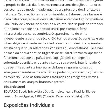
a propósito do país das luzes me remete a considerações anteriores
aos eventos da modernidade, quando a pintura era dócil reflexo da
natureza. Cada região tem sua luminosidade. Sabe-se que a luz nos é
dada pelas cores; através delas falaríamos então das luminosidade de
São Paulo, de Veneza, de Madri, de Nice, etc. Não se poderia entender
que a luminosidade do Norte do Brasil, por exemplo, fosse
interpretada por cores sombrias. O aparecimento do pintor
independente, a partir do século XIX, tornou a questão cor e luz, e sua
inter-relação, eminentemente insólita ou mesmo desconexa, isenta o
artista de quaisquer referências, consultas ou empréstimos. Ele é livre
na medida de sua obra, na urgência de seu fazer. Portanto, apesar da
forte luminosidade do país, a preocupação pela cor depende
sobretudo do artista enquanto visor de sua própria interioridade. O
que permite ao artista impregnar de luzes singulares coisas ou
situações aparentemente arbitrárias, podendo, por exemplo, traduzir
as cores do Rio pelas tonalidades saturadas dos magentas, verdes,
azuis, amarelos-laranjas, brancos e pretos".
Eduardo Sued
EDUARDO Sued. Entrevista Lúcia Carneiro, Ileana Pradilla. Rio de
Janeiro: Nova Aguilar, 1998, (Coleção Palavra do artista) p.55.
Exposições Individuais