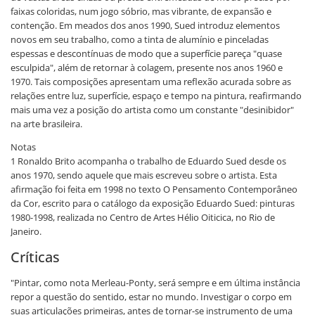
faixas coloridas, num jogo sóbrio, mas vibrante, de expansão e
contenção. Em meados dos anos 1990, Sued introduz elementos
novos em seu trabalho, como a tinta de alumínio e pinceladas
espessas e descontínuas de modo que a superfície pareça "quase
esculpida", além de retornar à colagem, presente nos anos 1960 e
1970. Tais composições apresentam uma reflexão acurada sobre as
relações entre luz, superfície, espaço e tempo na pintura, reafirmando
mais uma vez a posição do artista como um constante "desinibidor"
na arte brasileira.
Notas
1 Ronaldo Brito acompanha o trabalho de Eduardo Sued desde os
anos 1970, sendo aquele que mais escreveu sobre o artista. Esta
afirmação foi feita em 1998 no texto O Pensamento Contemporâneo
da Cor, escrito para o catálogo da exposição Eduardo Sued: pinturas
1980-1998, realizada no Centro de Artes Hélio Oiticica, no Rio de
Janeiro.
Críticas
"Pintar, como nota Merleau-Ponty, será sempre e em última instância
repor a questão do sentido, estar no mundo. Investigar o corpo em
suas articulações primeiras, antes de tornar-se instrumento de uma