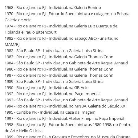
1968 - Rio de Janeiro RJ - Individual, na Galeria Bonino
1970 - Rio de Janeiro RJ - Eduardo Sued: pintura e colagem, na Prisma
Galeria de Arte
1974 - Rio de Janeiro RJ - Individual, na Galeria Luiz Buarque de
Holanda e Paulo Bittencourt
1982 - Rio de Janeiro RJ - Individual, no Espaço ABC/Funarte, no
MAM/RJ
1982 - São Paulo SP - Individual, na Galeria Luisa Strina
1983 - Rio de Janeiro RJ - Individual, na Galeria Thomas Cohn
1984 - São Paulo SP - Individual, no Gabinete de Arte Raquel Arnaud
1986 - Rio de Janeiro RJ - Individual, na Galeria Thomas Cohn
1987 - Rio de Janeiro RJ - Individual, na Galeria Thomas Cohn
1989 - São Paulo SP - Individual, na Galeria Luisa Strina
1990 - Rio de Janeiro RJ - Individual, na GB-Arte
1992 - Rio de Janeiro RJ - Individual, no Paço Imperial
1993 - São Paulo SP - Individual, no Gabinete de Arte Raquel Arnaud
1994 - Rio de Janeiro RJ - Individual, no MNBA. Galeria do Século XXI
1995 - Curitiba PR - Individual, na Casa da Imagem
1997 - Rio de Janeiro RJ - Individual, Atelier Finep, no Paço Imperial
1998 - Rio de Janeiro RJ - Eduardo Sued: pinturas 1980-1998, no Centro
de Arte Hélio Oiticica
1999 - Rio de Janeiro RJ - A Gravura e Desenhos, no Museu da Chácara