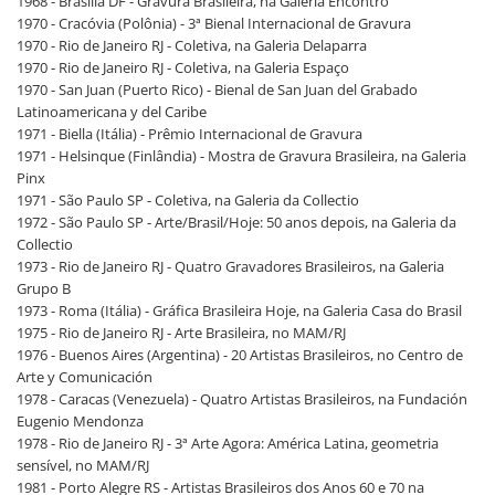
1968 - Brasília DF - Gravura Brasileira, na Galeria Encontro
1970 - Cracóvia (Polônia) - 3ª Bienal Internacional de Gravura
1970 - Rio de Janeiro RJ - Coletiva, na Galeria Delaparra
1970 - Rio de Janeiro RJ - Coletiva, na Galeria Espaço
1970 - San Juan (Puerto Rico) - Bienal de San Juan del Grabado
Latinoamericana y del Caribe
1971 - Biella (Itália) - Prêmio Internacional de Gravura
1971 - Helsinque (Finlândia) - Mostra de Gravura Brasileira, na Galeria
Pinx
1971 - São Paulo SP - Coletiva, na Galeria da Collectio
1972 - São Paulo SP - Arte/Brasil/Hoje: 50 anos depois, na Galeria da
Collectio
1973 - Rio de Janeiro RJ - Quatro Gravadores Brasileiros, na Galeria
Grupo B
1973 - Roma (Itália) - Gráfica Brasileira Hoje, na Galeria Casa do Brasil
1975 - Rio de Janeiro RJ - Arte Brasileira, no MAM/RJ
1976 - Buenos Aires (Argentina) - 20 Artistas Brasileiros, no Centro de
Arte y Comunicación
1978 - Caracas (Venezuela) - Quatro Artistas Brasileiros, na Fundación
Eugenio Mendonza
1978 - Rio de Janeiro RJ - 3ª Arte Agora: América Latina, geometria
sensível, no MAM/RJ
1981 - Porto Alegre RS - Artistas Brasileiros dos Anos 60 e 70 na