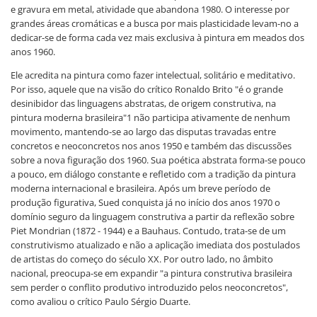
e gravura em metal, atividade que abandona 1980. O interesse por
grandes áreas cromáticas e a busca por mais plasticidade levam-no a
dedicar-se de forma cada vez mais exclusiva à pintura em meados dos
anos 1960.
Ele acredita na pintura como fazer intelectual, solitário e meditativo.
Por isso, aquele que na visão do crítico Ronaldo Brito "é o grande
desinibidor das linguagens abstratas, de origem construtiva, na
pintura moderna brasileira"1 não participa ativamente de nenhum
movimento, mantendo-se ao largo das disputas travadas entre
concretos e neoconcretos nos anos 1950 e também das discussões
sobre a nova figuração dos 1960. Sua poética abstrata forma-se pouco
a pouco, em diálogo constante e refletido com a tradição da pintura
moderna internacional e brasileira. Após um breve período de
produção figurativa, Sued conquista já no início dos anos 1970 o
domínio seguro da linguagem construtiva a partir da reflexão sobre
Piet Mondrian (1872 - 1944) e a Bauhaus. Contudo, trata-se de um
construtivismo atualizado e não a aplicação imediata dos postulados
de artistas do começo do século XX. Por outro lado, no âmbito
nacional, preocupa-se em expandir "a pintura construtiva brasileira
sem perder o conflito produtivo introduzido pelos neoconcretos",
como avaliou o crítico Paulo Sérgio Duarte.