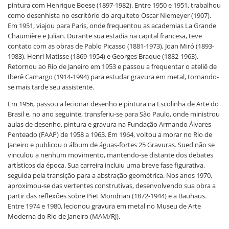
pintura com Henrique Boese (1897-1982). Entre 1950 e 1951, trabalhou
como desenhista no escritório do arquiteto Oscar Niemeyer (1907).
Em 1951, viajou para Paris, onde frequentou as academias La Grande
Chaumière e Julian. Durante sua estadia na capital francesa, teve
contato com as obras de Pablo Picasso (1881-1973), Joan Miró (1893-
1983), Henri Matisse (1869-1954) e Georges Braque (1882-1963).
Retornou ao Rio de Janeiro em 1953 e passou a frequentar o ateliê de
Iberê Camargo (1914-1994) para estudar gravura em metal, tornando-
se mais tarde seu assistente.
Em 1956, passou a lecionar desenho e pintura na Escolinha de Arte do
Brasil e, no ano seguinte, transferiu-se para São Paulo, onde ministrou
aulas de desenho, pintura e gravura na Fundação Armando Álvares
Penteado (FAAP) de 1958 a 1963. Em 1964, voltou a morar no Rio de
Janeiro e publicou o álbum de águas-fortes 25 Gravuras. Sued não se
vinculou a nenhum movimento, mantendo-se distante dos debates
artísticos da época. Sua carreira incluiu uma breve fase figurativa,
seguida pela transição para a abstração geométrica. Nos anos 1970,
aproximou-se das vertentes construtivas, desenvolvendo sua obra a
partir das reflexões sobre Piet Mondrian (1872-1944) e a Bauhaus.
Entre 1974 e 1980, lecionou gravura em metal no Museu de Arte
Moderna do Rio de Janeiro (MAM/RJ).