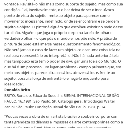
vontade. Revisitá-lo não mais como suporte do sujeito, mas como sua
condição. E aí, inevitavelmente, o olhar deixa de ser o inequívoco
ponto de vista do sujeito frente ao objeto para aparecer como
movimento incessante, indefinido, onde se encontram e se perdem
sujeito e objeto. O pintor é alguém que escolheu existir no meio desse
turbilhão. Alguém que joga o próprio corpo na tarefa de 'olhar o
verdadeiro olhar' - o que pôs o mundo e nos põe nele. A prática de
pintura de Sued está imersa nesse questionamento fenomenológico.
Não será jamais o caso de fazer um objeto, colocar uma coisa-tela na
real para representá-lo ou interpretá-lo. Não há nada anterior à tela
mas tampouco esta tem o poder de divulgar uma Idéia do Mundo. O
que há é um processo, um lugar-problema - campo pulsante que, em
meio aos objetos, parece ultrapassá-los, atravessá-los e, frente ao
sujeito, possui a força de enfrentá-lo e negá-lo enquanto pura
idealidade".
Ronaldo Brito
BRITO, Ronaldo. Eduardo Sued. In: BIENAL INTERNACIONAL DE SÃO
PAULO, 16.,1981, São Paulo, SP. Catálogo geral. Introdução Walter
Zanini. São Paulo: Fundação Bienal de São Paulo, 1981. p. 34.
"Poucas vezes a obra de um artista brasileiro soube incorporar com
tanta grandeza os dilemas e impasses da arte contemporânea como a
obra de Eduardo Sued. Nunca, como hoje, os velhos elementos