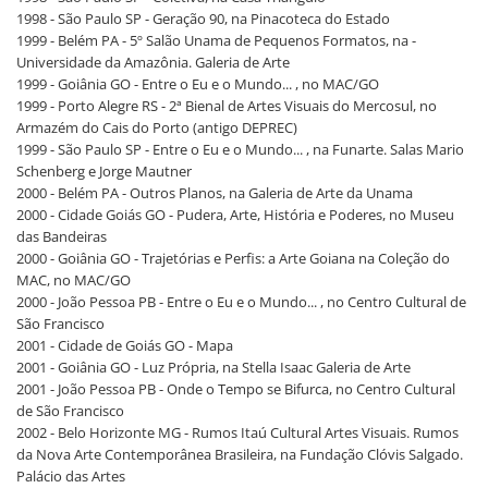
1998 - São Paulo SP - Geração 90, na Pinacoteca do Estado
1999 - Belém PA - 5º Salão Unama de Pequenos Formatos, na -
Universidade da Amazônia. Galeria de Arte
1999 - Goiânia GO - Entre o Eu e o Mundo... , no MAC/GO
1999 - Porto Alegre RS - 2ª Bienal de Artes Visuais do Mercosul, no
Armazém do Cais do Porto (antigo DEPREC)
1999 - São Paulo SP - Entre o Eu e o Mundo... , na Funarte. Salas Mario
Schenberg e Jorge Mautner
2000 - Belém PA - Outros Planos, na Galeria de Arte da Unama
2000 - Cidade Goiás GO - Pudera, Arte, História e Poderes, no Museu
das Bandeiras
2000 - Goiânia GO - Trajetórias e Perfis: a Arte Goiana na Coleção do
MAC, no MAC/GO
2000 - João Pessoa PB - Entre o Eu e o Mundo... , no Centro Cultural de
São Francisco
2001 - Cidade de Goiás GO - Mapa
2001 - Goiânia GO - Luz Própria, na Stella Isaac Galeria de Arte
2001 - João Pessoa PB - Onde o Tempo se Bifurca, no Centro Cultural
de São Francisco
2002 - Belo Horizonte MG - Rumos Itaú Cultural Artes Visuais. Rumos
da Nova Arte Contemporânea Brasileira, na Fundação Clóvis Salgado.
Palácio das Artes