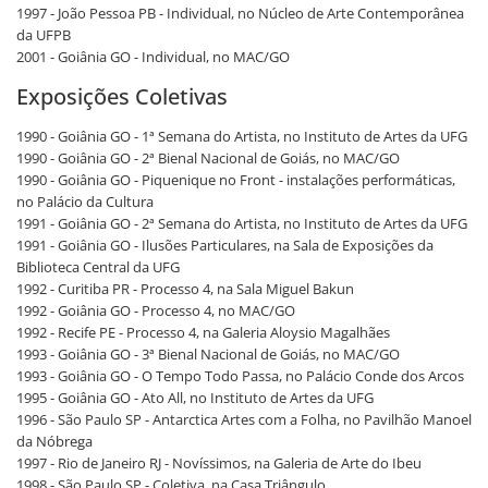
1997 - João Pessoa PB - Individual, no Núcleo de Arte Contemporânea
da UFPB
2001 - Goiânia GO - Individual, no MAC/GO
Exposições Coletivas
1990 - Goiânia GO - 1ª Semana do Artista, no Instituto de Artes da UFG
1990 - Goiânia GO - 2ª Bienal Nacional de Goiás, no MAC/GO
1990 - Goiânia GO - Piquenique no Front - instalações performáticas,
no Palácio da Cultura
1991 - Goiânia GO - 2ª Semana do Artista, no Instituto de Artes da UFG
1991 - Goiânia GO - Ilusões Particulares, na Sala de Exposições da
Biblioteca Central da UFG
1992 - Curitiba PR - Processo 4, na Sala Miguel Bakun
1992 - Goiânia GO - Processo 4, no MAC/GO
1992 - Recife PE - Processo 4, na Galeria Aloysio Magalhães
1993 - Goiânia GO - 3ª Bienal Nacional de Goiás, no MAC/GO
1993 - Goiânia GO - O Tempo Todo Passa, no Palácio Conde dos Arcos
1995 - Goiânia GO - Ato All, no Instituto de Artes da UFG
1996 - São Paulo SP - Antarctica Artes com a Folha, no Pavilhão Manoel
da Nóbrega
1997 - Rio de Janeiro RJ - Novíssimos, na Galeria de Arte do Ibeu
1998 - São Paulo SP - Coletiva, na Casa Triângulo