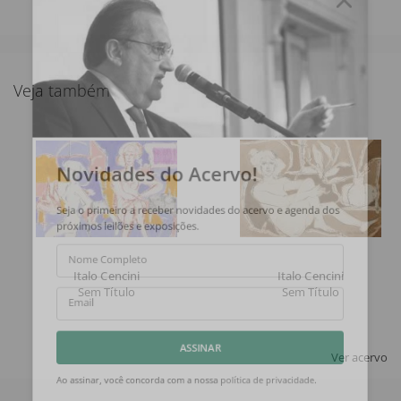
Veja também
Novidades do Acervo!
Seja o primeiro a receber novidades do acervo e agenda dos
próximos leilões e exposições.
Nome Completo
Italo Cencini
Italo Cencini
Sem Título
Sem Título
Email
Ver acervo
ASSINAR
Ao assinar, você concorda com a nossa
política de privacidade
.