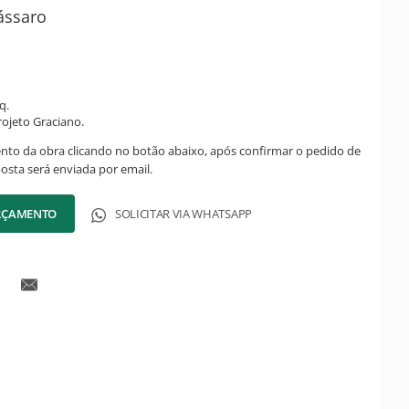
ássaro
q.
ojeto Graciano.
ento da obra clicando no botão abaixo, após confirmar o pedido de
posta será enviada por email.
ORÇAMENTO
SOLICITAR VIA WHATSAPP