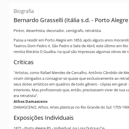
Biografia
Bernardo Grasselli (Itália s.d. - Porto Alegr
Pintor, desenhista, decorador, cenógrafo, retratista.
Passa a residir em Porto Alegre em 1853, após alguns anos morando n
Teatros Dom Pedro II, São Pedro e Sete de Abril, este último em Ri
revista literária O Guaíba, na qual são impressas algumas obras de s
Críticas
"Artistas, como Rafael Mendes de Carvalho, Antônio Cândido de Mene
viram obrigados a consagrar-se quase que exclusivamente ao retrat
seus dotes artísticos em quadros de todo gênero - cópias em geral 
interiores. Mas profissionais que, então, precisassem viver de sua 
era retratista".
Athos Damasceno
DAMASCENO, Athos. Artes plásticas no Rio Grande do Sul: 1755-1900:
Exposições Individuais
1871 - Porto Alegre RS - Individual, na Loja Dutra e Cia.