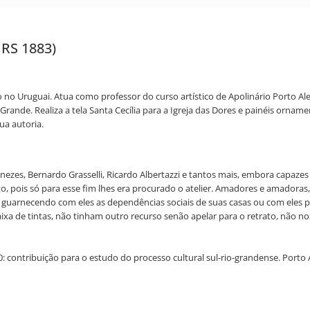
e RS 1883)
o Uruguai. Atua como professor do curso artístico de Apolinário Porto Alegr
o Grande. Realiza a tela Santa Cecília para a Igreja das Dores e painéis or
ua autoria.
zes, Bernardo Grasselli, Ricardo Albertazzi e tantos mais, embora capazes 
o, pois só para esse fim lhes era procurado o atelier. Amadores e amadora
- guarnecendo com eles as dependências sociais de suas casas ou com eles p
caixa de tintas, não tinham outro recurso senão apelar para o retrato, não 
 contribuição para o estudo do processo cultural sul-rio-grandense. Porto A