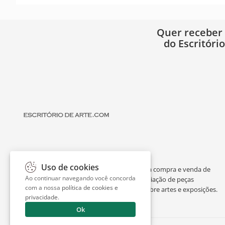
Quer receber
do Escritóri
Uso de cookies
O Escritório de Arte é um portal dedicado à compra e venda de
Ao continuar navegando você concorda
obras de arte de artistas consagrados, avaliação de peças
com a nossa
política de cookies e
individuais ou de espólios, curiosidades sobre artes e exposições.
privacidade
.
Ok