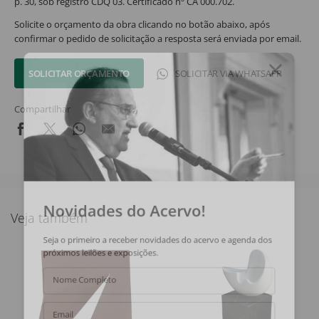
p. 30, sob registro CDQ 03. Certificado nº CA 000.702.
Solicite o orçamento da obra clicando no botão abaixo, após
confirmar o pedido de solicitação a resposta será enviada por email.
SOLICITAR ORÇAMENTO
SOLICITAR VIA WHATSAPP
Compartilhar
Novidades do Acervo!
Veja também
Seja o primeiro a receber novidades do acervo e agenda dos
próximos leilões e exposições.
Nome Completo