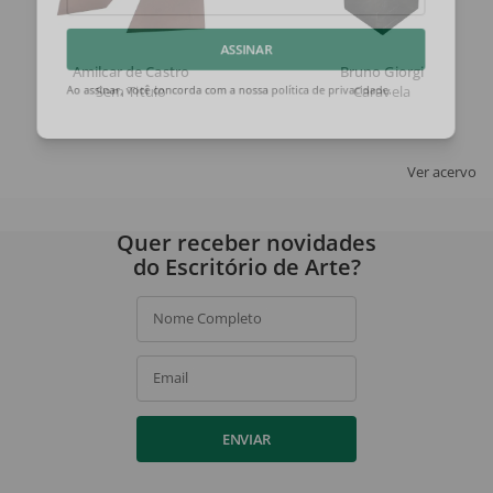
Email
ASSINAR
Amilcar de Castro
Bruno Giorgi
Sem Titulo
Caravela
Ao assinar, você concorda com a nossa
política de privacidade
.
Ver acervo
Quer receber novidades
do Escritório de Arte?
Nome Completo
Email
ENVIAR