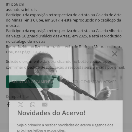
81 x 56 cm
assinatura inf. dir.
Participou da exposição retrospectiva do artista na Galeria de Arte
do Minas Tênis Clube, em 2017, e está reproduzido no catálogo da
mostra.
Participou da exposição retrospectiva do artista na Galeria Alberto
da Veiga Guignard (Palácio das Artes), em 2025, e está reproduzido
no catálogo da mostra.
Reproduzido no livro Lorenzato, texto de Rodrigo Moura, editora
Ubu, nas págs. 220 e 232.
Solicite o orçamento da obra clicando no botão abaixo, após
confirmar o pedido de solicitação a resposta será enviada por email.
SOLICITAR ORÇAMENTO
SOLICITAR VIA WHATSAPP
Compartilhar
Novidades do Acervo!
Seja o primeiro a receber novidades do acervo e agenda dos
próximos leilões e exposições.