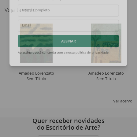
Veja também
Nome Completo
Email
ASSINAR
Ao assinar, você concorda com a nossa
política de privacidade
.
Amadeo Lorenzato
Amadeo Lorenzato
Sem Título
Sem Título
Ver acervo
Quer receber novidades
do Escritório de Arte?