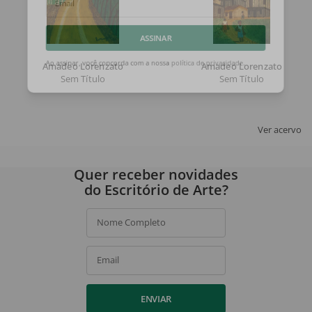
Email
ASSINAR
Amadeo Lorenzato
Amadeo Lorenzato
Sem Título
Sem Título
Ao assinar, você concorda com a nossa
política de privacidade
.
Ver acervo
Quer receber novidades
do Escritório de Arte?
Nome Completo
Email
ENVIAR