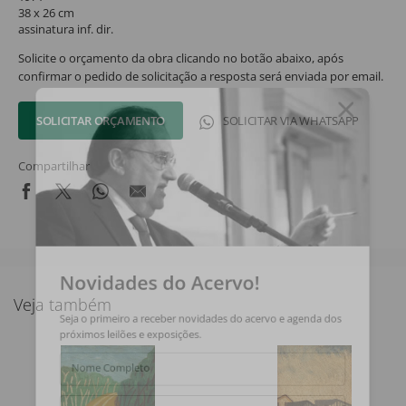
38 x 26 cm
assinatura inf. dir.
Solicite o orçamento da obra clicando no botão abaixo, após
confirmar o pedido de solicitação a resposta será enviada por email.
SOLICITAR ORÇAMENTO
SOLICITAR VIA WHATSAPP
Compartilhar
Novidades do Acervo!
Veja também
Seja o primeiro a receber novidades do acervo e agenda dos
próximos leilões e exposições.
Nome Completo