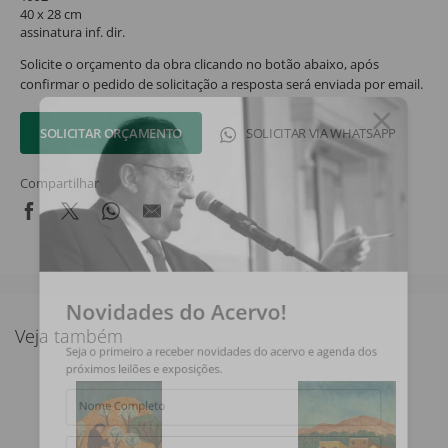
40 x 28 cm
assinatura inf. dir.
Solicite o orçamento da obra clicando no botão abaixo, após
confirmar o pedido de solicitação a resposta será enviada por email.
SOLICITAR ORÇAMENTO
SOLICITAR VIA WHATSAPP
Compartilhar
Novidades do Acervo!
Veja também
Seja o primeiro a receber novidades do acervo e agenda dos
próximos leilões e exposições.
Nome Completo