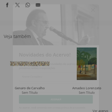
Veja também
Novidades do Acervo!
Seja o primeiro a receber novidades do acervo e agenda dos
próximos leilões e exposições.
Nome Completo
Genaro de Carvalho
Amadeo Lorenzato
Sem Título
Sem Título
Email
ASSINAR
Ver acervo