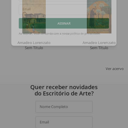
Email
ASSINAR
Ao assinar, você concorda com a nossa
política de privacidade
.
Amadeo Lorenzato
Amadeo Lorenzato
Sem Título
Sem Título
Ver acervo
Quer receber novidades
do Escritório de Arte?
Nome Completo
Email