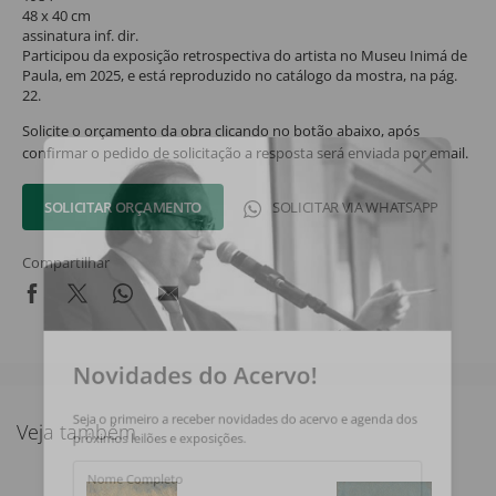
48 x 40 cm
assinatura inf. dir.
Participou da exposição retrospectiva do artista no Museu Inimá de
Paula, em 2025, e está reproduzido no catálogo da mostra, na pág.
22.
Solicite o orçamento da obra clicando no botão abaixo, após
confirmar o pedido de solicitação a resposta será enviada por email.
SOLICITAR ORÇAMENTO
SOLICITAR VIA WHATSAPP
Compartilhar
Novidades do Acervo!
Seja o primeiro a receber novidades do acervo e agenda dos
Veja também
próximos leilões e exposições.
Nome Completo