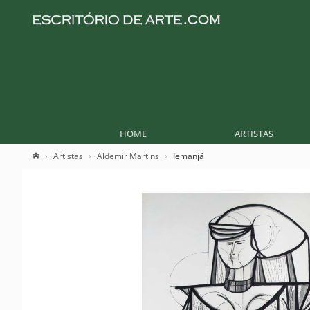
HOME
ARTISTAS
Artistas
Aldemir Martins
Iemanjá