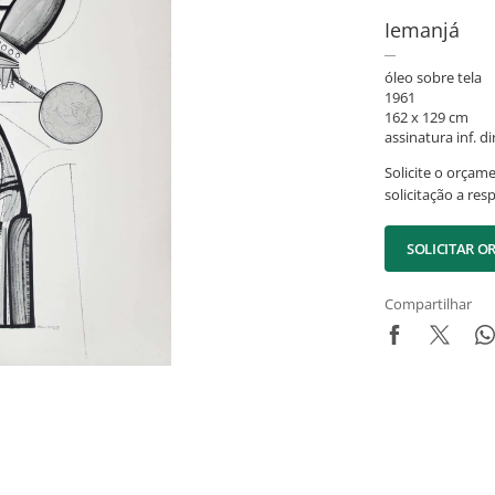
Iemanjá
óleo sobre tela
1961
162 x 129 cm
assinatura inf. dir
Solicite o orçam
solicitação a res
SOLICITAR 
Compartilhar