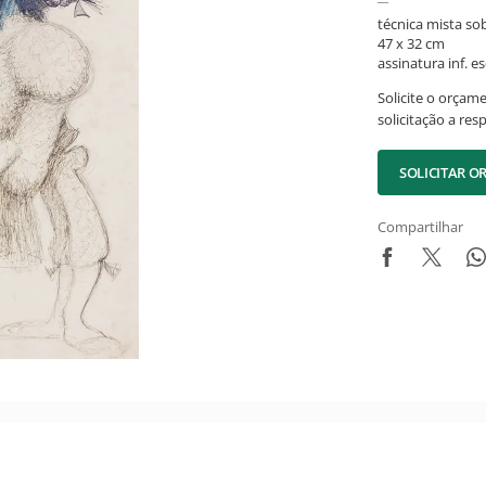
técnica mista so
47 x 32 cm
assinatura inf. es
Solicite o orçam
solicitação a res
SOLICITAR 
Compartilhar