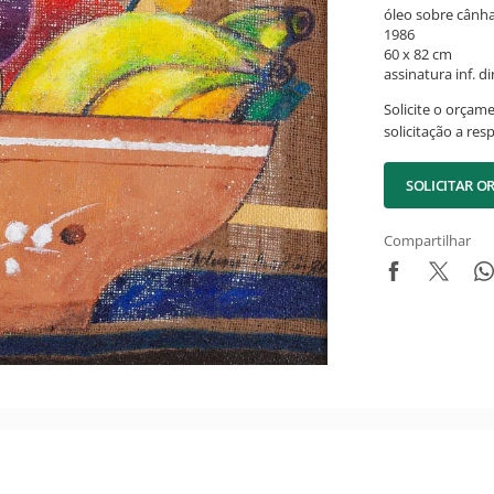
óleo sobre cân
1986
60 x 82 cm
assinatura inf. dir
Solicite o orçam
solicitação a res
SOLICITAR 
Compartilhar