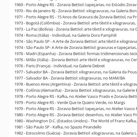
1969 - Porto Alegre RS - Zoravia Bettiol: tapeçarias, no Estúdio Zorav
1970 - Rio de Janeiro RJ - Zoravia Bettiol: xilogravuras, na Galeria Bo
1971 - Porto Alegre RS - 15 Anos de Gravura de Zoravia Bettiol, na P
1973 - Bogotá (Colômbia) - Zoravia Bettiol: arte têxtil e xilogravura
1973 - La Paz (Bolívia) - Zoravia Bettiol: arte têxtil e xilogravuras, na
1974 - Roma (Itália) - Individual, na Galeria Dora Pamphili
1974 - São Paulo SP - A Arte de Zoravia Bettiol: arte têxtil e xilogr
1974 - São Paulo SP- A Arte de Zoravia Bettiol: gravuras e tapeçari
1976 - Madri (Espanha) - Zoravia Bettiol: formas tridimensionais teci
1976 - Milão (Itália) - Zoravia Bettiol: arte têxtil e xilogravuras, no Ce
1976 - Paris (França) - Individual, na Galerie Debret
1977 - Salvador BA - Zoravia Bettiol: xilogravuras, na Galeria da P
1977 - Salvador BA - Zoravia Bettiol: xilogravuras, no MAM/BA
1978 - Buenos Aires (Argentina) - Zoravia Bettiol: arte têxtil e xilogra
1978 - Colônia (Alemanha) - Zoravia Bettiol: xilogravuras, na Galerie
1978 - Porto Alegre RS - Kafka, no Atelier Vasco Prado e Zoravia Betti
1979 - Porto Alegre RS - Verde Que te Quiero Verde, no Margs
1979 - Porto Alegre RS - Zoravia Bettiol: tapeçarias, no Atelier Vasco
1980 - Porto Alegre RS - Zoravia Bettiol: desenhos, no Atelier Vaco P
1980 - Washington D.C. (Estados Unidos) - The World of Franz Kafka, 
1981 - São Paulo SP - Kafka, no Spazio Pirandello
1982 - Estocolmo (Suécia) - Zoravia Bettiol: xilogravuras, na Galeria 