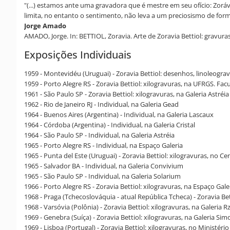
"(...) estamos ante uma gravadora que é mestre em seu ofício: Zorávi
limita, no entanto o sentimento, não leva a um preciosismo de for
Jorge Amado
AMADO, Jorge. In: BETTIOL, Zoravia. Arte de Zoravia Bettiol: gravura
Exposições Individuais
1959 - Montevidéu (Uruguai) - Zoravia Bettiol: desenhos, linoleogravu
1959 - Porto Alegre RS - Zoravia Bettiol: xilogravuras, na UFRGS. Fa
1961 - São Paulo SP - Zoravia Bettiol: xilogravuras, na Galeria Astréia
1962 - Rio de Janeiro RJ - Individual, na Galeria Gead
1964 - Buenos Aires (Argentina) - Individual, na Galeria Lascaux
1964 - Córdoba (Argentina) - Individual, na Galeria Cristal
1964 - São Paulo SP - Individual, na Galeria Astréia
1965 - Porto Alegre RS - Individual, na Espaço Galeria
1965 - Punta del Este (Uruguai) - Zoravia Bettiol: xilogravuras, no Ce
1965 - Salvador BA - Individual, na Galeria Convivium
1965 - São Paulo SP - Individual, na Galeria Solarium
1966 - Porto Alegre RS - Zoravia Bettiol: xilogravuras, na Espaço Gale
1968 - Praga (Tchecoslováquia - atual República Tcheca) - Zoravia Be
1968 - Varsóvia (Polônia) - Zoravia Bettiol: xilogravuras, na Galeria 
1969 - Genebra (Suíça) - Zoravia Bettiol: xilogravuras, na Galeria Si
1969 - Lisboa (Portugal) - Zoravia Bettiol: xilogravuras, no Ministéri