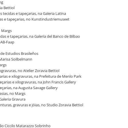
ng
ia Bettiol
 tecidas e tapeçarias, na Galeria Latina
idas e tapeçarias, no Kunstindustriemuseet
no Margs
idas e tapeçarias, na Galería del Banco de Bilbao
 MAB-Faap
o de Estudios Brasileños
ia Marisa Soilbelmann
Margs
logravuras, no Atelier Zoravia Bettiol
çarias e xilogravuras, na Prefeitura de Menlo Park
eçarias e xilogravuras, na John Francis Gallery
peçarias, na Augusta Savage Gallery
asias, no Margs
 Galeria Gravura
inturas, gravuras e jóias, no Studio Zoravia Bettiol
lhão Ciccilo Matarazzo Sobrinho