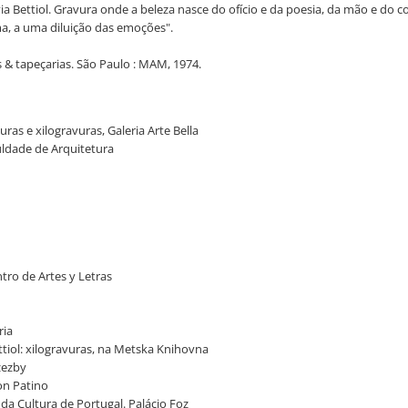
a Bettiol. Gravura onde a beleza nasce do ofício e da poesia, da mão e do co
ma, a uma diluição das emoções".
s & tapeçarias. São Paulo : MAM, 1974.
ras e xilogravuras, Galeria Arte Bella
culdade de Arquitetura
ntro de Artes y Letras
ria
ttiol: xilogravuras, na Metska Knihovna
Rzezby
mon Patino
o da Cultura de Portugal. Palácio Foz