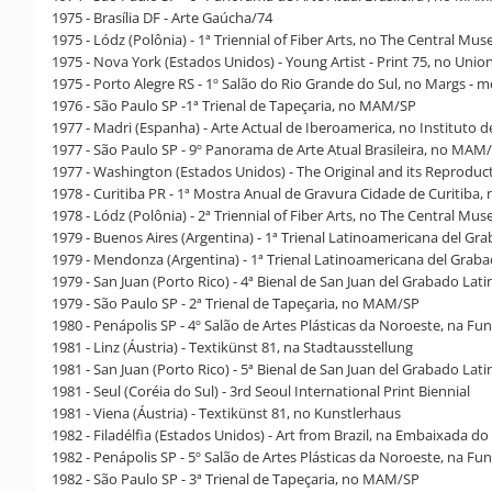
1975 - Brasília DF - Arte Gaúcha/74
1975 - Lódz (Polônia) - 1ª Triennial of Fiber Arts, no The Central Mus
1975 - Nova York (Estados Unidos) - Young Artist - Print 75, no Unio
1975 - Porto Alegre RS - 1º Salão do Rio Grande do Sul, no Margs -
1976 - São Paulo SP -1ª Trienal de Tapeçaria, no MAM/SP
1977 - Madri (Espanha) - Arte Actual de Iberoamerica, no Instituto d
1977 - São Paulo SP - 9º Panorama de Arte Atual Brasileira, no MAM
1977 - Washington (Estados Unidos) - The Original and its Reproduc
1978 - Curitiba PR - 1ª Mostra Anual de Gravura Cidade de Curitiba, 
1978 - Lódz (Polônia) - 2ª Triennial of Fiber Arts, no The Central Mus
1979 - Buenos Aires (Argentina) - 1ª Trienal Latinoamericana del Gr
1979 - Mendonza (Argentina) - 1ª Trienal Latinoamericana del Gra
1979 - San Juan (Porto Rico) - 4ª Bienal de San Juan del Grabado Lat
1979 - São Paulo SP - 2ª Trienal de Tapeçaria, no MAM/SP
1980 - Penápolis SP - 4º Salão de Artes Plásticas da Noroeste, na Fu
1981 - Linz (Áustria) - Textikünst 81, na Stadtausstellung
1981 - San Juan (Porto Rico) - 5ª Bienal de San Juan del Grabado Lat
1981 - Seul (Coréia do Sul) - 3rd Seoul International Print Biennial
1981 - Viena (Áustria) - Textikünst 81, no Kunstlerhaus
1982 - Filadélfia (Estados Unidos) - Art from Brazil, na Embaixada do 
1982 - Penápolis SP - 5º Salão de Artes Plásticas da Noroeste, na Fu
1982 - São Paulo SP - 3ª Trienal de Tapeçaria, no MAM/SP