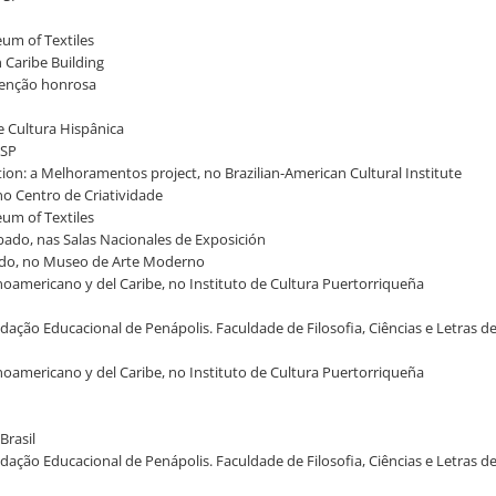
eum of Textiles
n Caribe Building
 menção honrosa
e Cultura Hispânica
/SP
tion: a Melhoramentos project, no Brazilian-American Cultural Institute
no Centro de Criatividade
eum of Textiles
abado, nas Salas Nacionales de Exposición
bado, no Museo de Arte Moderno
inoamericano y del Caribe, no Instituto de Cultura Puertorriqueña
ndação Educacional de Penápolis. Faculdade de Filosofia, Ciências e Letras d
inoamericano y del Caribe, no Instituto de Cultura Puertorriqueña
Brasil
ndação Educacional de Penápolis. Faculdade de Filosofia, Ciências e Letras d