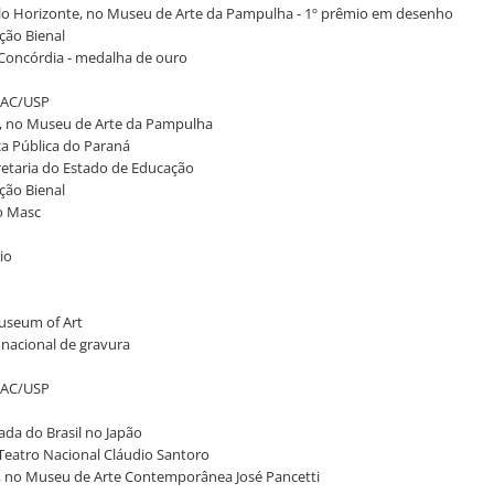
Belo Horizonte, no Museu de Arte da Pampulha - 1º prêmio em desenho
ação Bienal
e Concórdia - medalha de ouro
 MAC/USP
l, no Museu de Arte da Pampulha
eca Pública do Paraná
cretaria do Estado de Educação
ação Bienal
no Masc
io
useum of Art
o nacional de gravura
 MAC/USP
ada do Brasil no Japão
o Teatro Nacional Cláudio Santoro
, no Museu de Arte Contemporânea José Pancetti