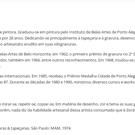
a e pintora. Graduou-se em pintura pelo Instituto de Belas Artes de Porto Al
a por 28 anos. Dedicando-se principalmente à tapeçaria e à gravura, desenv
o artesanato erudito em suas xilogravuras.
as-Artes de Belo Horizonte, em 1962; o primeiro prêmio de gravura no 2º Sal
lvador, também em 1966, entre outros reconhecimentos. Em 1968, mudou-se pa
.
ições internacionais. Em 1985, recebeu o Prêmio Medalha Cidade de Porto Al
 87. Durante as décadas de 1980 e 1990, ministrou diversos cursos e works
e mirar-se, repetir-se, copiar-se, Em matéria de desenho, cor e tema as suas
porém, nada diz da habilidade artesanal dessa artista consumada que é Zorá
vuras & tapeçarias. São Paulo: MAM, 1974.