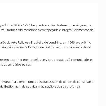
egre. Entre 1956 e 1957, frequentou aulas de desenho e xilogravura
olveu formas tridimensionais em tapeçaria e integrou elementos da
ão de Arte Religiosa Brasileira de Londrina, em 1966; e o prêmio
ra Varsóvia, na Polônia, onde realizou estudos na área têxtil no
egre, em reconhecimento pelos serviços prestados à comunidade, e,
hops em vários países.
 gravuras (...) diferem umas das outras sem deixarem de conservar a
via Bettiol, nem da sua rica imaginação e da sua profunda