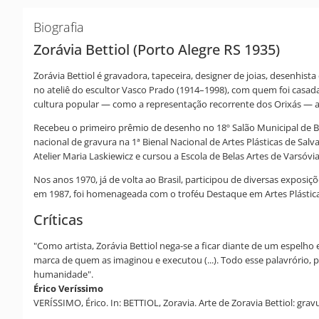
Biografia
Zorávia Bettiol (Porto Alegre RS 1935)
Zorávia Bettiol é gravadora, tapeceira, designer de joias, desenhist
no ateliê do escultor Vasco Prado (1914–1998), com quem foi casad
cultura popular — como a representação recorrente dos Orixás — a
Recebeu o primeiro prêmio de desenho no 18º Salão Municipal de Bel
nacional de gravura na 1ª Bienal Nacional de Artes Plásticas de Sa
Atelier Maria Laskiewicz e cursou a Escola de Belas Artes de Varsóvia
Nos anos 1970, já de volta ao Brasil, participou de diversas expos
em 1987, foi homenageada com o troféu Destaque em Artes Plásticas
Críticas
"Como artista, Zorávia Bettiol nega-se a ficar diante de um espelho 
marca de quem as imaginou e executou (...). Todo esse palavrório, 
humanidade".
Érico Veríssimo
VERÍSSIMO, Érico. In: BETTIOL, Zoravia. Arte de Zoravia Bettiol: gra