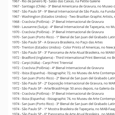
1967 - Rio de Janeiro RJ - Salão das Caixas, na Petite Galerie
1967 - Santiago (Chile) - 3ª Bienal Americana de Gravura, no Muse
1967 - São Paulo SP - 9ª Bienal Internacional de São Paulo, na Fund
1967 - Washington (Estados Unidos) - Two Brazilian Graphic Artists, 
1968 - Cracóvia (Polônia) - 2ª Bienal Internacional de Gravura
1969 - Lausanne (Suíça) - 4ª Bienal Internacional de Tapeçaria, no 
1970 - Cracóvia (Polônia) - 3ª Bienal Internacional de Gravura
1970 - San Juan (Porto Rico) - 1ª Bienal de San Juan del Grabado Lat
1970 - São Paulo SP - A Gravura Brasileira, no Paço das Artes
1970 - Trenton (Estados Unidos) - Color Prints of Americas, no Ne
1971 - São Paulo SP - 3º Panorama de Arte Atual Brasileira, no MAM
1972 - Bradford (Inglaterra) - Third International Print Biennial, no B
1972 - Carpi (Itália) - Carpi Print Triennial
1972 - Cracóvia (Polônia) - 4ª Bienal Internacional de Gravura
1972 - Ibiza (Espanha) - Ibizagraphic 72, no Museu de Arte Contem
1972 - San Juan (Porto Rico) - 2ª Bienal de San Juan del Grabado Lat
1972 - São Paulo SP - 2ª Exposição Internacional de Gravura, no M
1972 - São Paulo SP - Arte/Brasil/Hoje: 50 anos depois, na Galeria da 
1974 - Cracóvia (Polônia) - 5ª Bienal Internacional de Gravura
1974 - Ibiza (Espanha) - Ibizagraphic 74, no Museu de Arte Contem
1974 - San Juan (Porto Rico) - 3ª Bienal de San Juan del Grabado Lat
1974 - São Paulo SP - 1ª Mostra Brasileira de Tapeçaria, no MAB-Fa
1974 - São Paulo SP - 6º Panorama de Arte Atual Brasileira , no MA