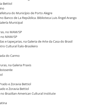
ia Bettiol
nino
refeitura do Município de Porto Alegre
s, no Banco de La República. Biblioteca Luis Ángel Arango
 Galería Municipal
avuras, no MAM/SP
as, no MAM/SP
das e tapeçarias, na Galeria de Arte da Casa do Brasil
ntro Cultural Ítalo-Brasileiro
ousada do Carmo
vuras, na Galeria Praxis
 Boisserée
ol
 Prado e Zoravia Bettiol
rado e Zoravia Bettiol
no Brazilian-American Cultural Institute
Latina