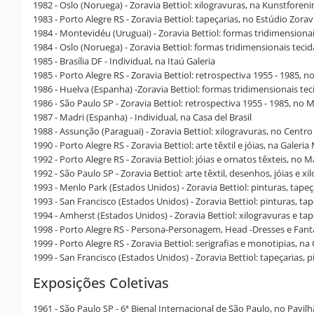
1982 - Oslo (Noruega) - Zoravia Bettiol: xilogravuras, na Kunstforeni
1983 - Porto Alegre RS - Zoravia Bettiol: tapeçarias, no Estúdio Zorav
1984 - Montevidéu (Uruguai) - Zoravia Bettiol: formas tridimensionais
1984 - Oslo (Noruega) - Zoravia Bettiol: formas tridimensionais tec
1985 - Brasília DF - Individual, na Itaú Galeria
1985 - Porto Alegre RS - Zoravia Bettiol: retrospectiva 1955 - 1985, 
1986 - Huelva (Espanha) -Zoravia Bettiol: formas tridimensionais tec
1986 - São Paulo SP - Zoravia Bettiol: retrospectiva 1955 - 1985, no
1987 - Madri (Espanha) - Individual, na Casa del Brasil
1988 - Assunção (Paraguai) - Zoravia Bettiol: xilogravuras, no Centr
1990 - Porto Alegre RS - Zoravia Bettiol: arte têxtil e jóias, na Galer
1992 - Porto Alegre RS - Zoravia Bettiol: jóias e ornatos têxteis, no 
1992 - São Paulo SP - Zoravia Bettiol: arte têxtil, desenhos, jóias e xi
1993 - Menlo Park (Estados Unidos) - Zoravia Bettiol: pinturas, tape
1993 - San Francisco (Estados Unidos) - Zoravia Bettiol: pinturas, tap
1994 - Amherst (Estados Unidos) - Zoravia Bettiol: xilogravuras e ta
1998 - Porto Alegre RS - Persona-Personagem, Head -Dresses e Fant
1999 - Porto Alegre RS - Zoravia Bettiol: serigrafias e monotipias, na
1999 - San Francisco (Estados Unidos) - Zoravia Bettiol: tapeçarias, p
Exposições Coletivas
1961 - São Paulo SP - 6ª Bienal Internacional de São Paulo, no Pavi