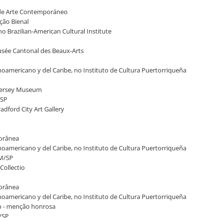
o de Arte Contemporáneo
ação Bienal
no Brazilian-American Cultural Institute
Musée Cantonal des Beaux-Arts
inoamericano y del Caribe, no Instituto de Cultura Puertorriqueña
w Jersey Museum
/SP
radford City Art Gallery
porânea
inoamericano y del Caribe, no Instituto de Cultura Puertorriqueña
AM/SP
Collectio
porânea
inoamericano y del Caribe, no Instituto de Cultura Puertorriqueña
ap - menção honrosa
M/SP