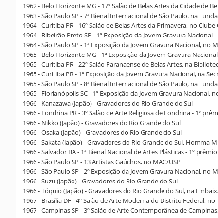
1962 - Belo Horizonte MG - 17º Salão de Belas Artes da Cidade de 
1963 - São Paulo SP - 7ª Bienal Internacional de São Paulo, na Fund
1964 - Curitiba PR - 16º Salão de Belas Artes da Primavera, no Club
1964 - Ribeirão Preto SP - 1ª Exposição da Jovem Gravura Nacional
1964 - São Paulo SP - 1ª Exposição da Jovem Gravura Nacional, no
1965 - Belo Horizonte MG - 1ª Exposição da Jovem Gravura Naciona
1965 - Curitiba PR - 22º Salão Paranaense de Belas Artes, na Bibliot
1965 - Curitiba PR - 1ª Exposição da Jovem Gravura Nacional, na Se
1965 - São Paulo SP - 8ª Bienal Internacional de São Paulo, na Fund
1965 - Florianópolis SC - 1ª Exposição da Jovem Gravura Nacional, 
1966 - Kanazawa (Japão) - Gravadores do Rio Grande do Sul
1966 - Londrina PR - 3º Salão de Arte Religiosa de Londrina - 1º prêm
1966 - Nikko (Japão) - Gravadores do Rio Grande do Sul
1966 - Osaka (Japão) - Gravadores do Rio Grande do Sul
1966 - Sakata (Japão) - Gravadores do Rio Grande do Sul, Homma M
1966 - Salvador BA - 1ª Bienal Nacional de Artes Plásticas - 1º prêmi
1966 - São Paulo SP - 13 Artistas Gaúchos, no MAC/USP
1966 - São Paulo SP - 2º Exposição da Jovem Gravura Nacional, no
1966 - Suzu (Japão) - Gravadores do Rio Grande do Sul
1966 - Tóquio (Japão) - Gravadores do Rio Grande do Sul, na Embaix
1967 - Brasília DF - 4º Salão de Arte Moderna do Distrito Federal, n
1967 - Campinas SP - 3º Salão de Arte Contemporânea de Campinas