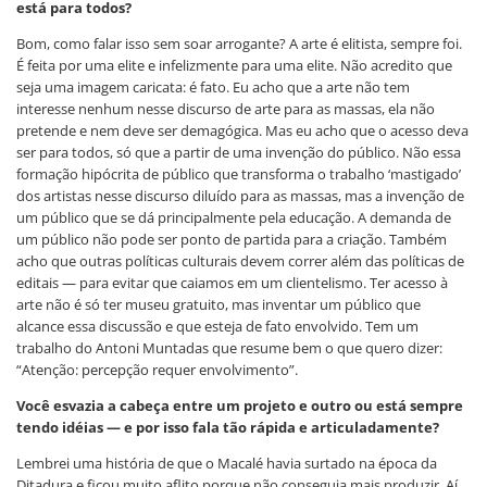
está para todos?
Bom, como falar isso sem soar arrogante? A arte é elitista, sempre foi.
É feita por uma elite e infelizmente para uma elite. Não acredito que
seja uma imagem caricata: é fato. Eu acho que a arte não tem
interesse nenhum nesse discurso de arte para as massas, ela não
pretende e nem deve ser demagógica. Mas eu acho que o acesso deva
ser para todos, só que a partir de uma invenção do público. Não essa
formação hipócrita de público que transforma o trabalho ‘mastigado’
dos artistas nesse discurso diluído para as massas, mas a invenção de
um público que se dá principalmente pela educação. A demanda de
um público não pode ser ponto de partida para a criação. Também
acho que outras políticas culturais devem correr além das políticas de
editais — para evitar que caiamos em um clientelismo. Ter acesso à
arte não é só ter museu gratuito, mas inventar um público que
alcance essa discussão e que esteja de fato envolvido. Tem um
trabalho do Antoni Muntadas que resume bem o que quero dizer:
“Atenção: percepção requer envolvimento”.
Você esvazia a cabeça entre um projeto e outro ou está sempre
tendo idéias — e por isso fala tão rápida e articuladamente?
Lembrei uma história de que o Macalé havia surtado na época da
Ditadura e ficou muito aflito porque não conseguia mais produzir. Aí