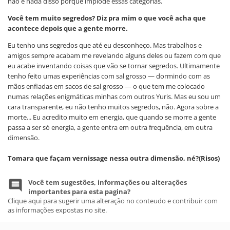
não é nada disso porque implode essas categorias.
Você tem muito segredos? Diz pra mim o que você acha que
acontece depois que a gente morre.
Eu tenho uns segredos que até eu desconheço. Mas trabalhos e
amigos sempre acabam me revelando alguns deles ou fazem com que
eu acabe inventando coisas que vão se tornar segredos. Ultimamente
tenho feito umas experiências com sal grosso — dormindo com as
mãos enfiadas em sacos de sal grosso — o que tem me colocado
numas relações enigmáticas minhas com outros Yuris. Mas eu sou um
cara transparente, eu não tenho muitos segredos, não. Agora sobre a
morte... Eu acredito muito em energia, que quando se morre a gente
passa a ser só energia, a gente entra em outra frequência, em outra
dimensão.
Tomara que façam vernissage nessa outra dimensão, né?(Risos)
Você tem sugestões, informações ou alterações
importantes para esta pagina?
Clique aqui para sugerir uma alteração no conteudo e contribuir com
as informações expostas no site.