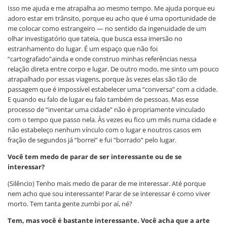
Isso me ajuda e me atrapalha ao mesmo tempo. Me ajuda porque eu
adoro estar em trânsito, porque eu acho que é uma oportunidade de
me colocar como estrangeiro — no sentido da ingenuidade de um
olhar investigatório que tateia, que busca essa imersão no
estranhamento do lugar. É um espaço que não foi
“cartografado”ainda e onde construo minhas referências nessa
relação direta entre corpo e lugar. De outro modo, me sinto um pouco
atrapalhado por essas viagens, porque às vezes elas são tão de
passagem que é impossível estabelecer uma “conversa” com a cidade.
E quando eu falo de lugar eu falo também de pessoas. Mas esse
processo de “inventar uma cidade” não é propriamente vinculado
com o tempo que passo nela. Às vezes eu fico um mês numa cidade e
não estabeleço nenhum vínculo com o lugar e noutros casos em
fração de segundos já “borrei” e fui “borrado” pelo lugar.
Você tem medo de parar de ser interessante ou de se
interessar?
(Silêncio) Tenho mais medo de parar de me interessar. Até porque
nem acho que sou interessante! Parar de se interessar é como viver
morto. Tem tanta gente zumbi por aí, né?
Tem, mas você é bastante interessante. Você acha que a arte