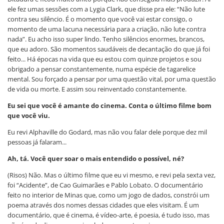
ele fez umas sessões com a Lygia Clark, que disse pra ele: “Não lute
contra seu silêncio. É o momento que você vai estar consigo, o
momento de uma lacuna necessária para a criação, não lute contra
nada”. Eu acho isso super lindo. Tenho silêncios enormes, brancos,
que eu adoro. São momentos saudáveis de decantação do que já foi
feito... Há épocas na vida que eu estou com quinze projetos e sou
obrigado a pensar constantemente, numa espécie de tagarelice
mental. Sou forçado a pensar por uma questão vital, por uma questão
de vida ou morte. E assim sou reinventado constantemente.
Eu sei que você é amante do cinema. Conta o último filme bom
que você viu.
Eu revi Alphaville do Godard, mas não vou falar dele porque dez mil
pessoas já falaram...
Ah, tá. Você quer soar o mais entendido o possível, né?
(Risos) Não. Mas o último filme que eu vi mesmo, e revi pela sexta vez,
foi “Acidente”, de Cao Guimarães e Pablo Lobato. O documentário
feito no interior de Minas que, como um jogo de dados, constrói um
poema através dos nomes dessas cidades que eles visitam. É um
documentário, que é cinema, é vídeo-arte, é poesia, é tudo isso, mas