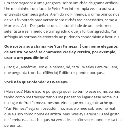
um escorregador e uma gangorra, sobre um chão de grama artificial.
Um menininho com fuça de Peter Pan interrompia vez ou outra a
entrevista com seus gritos. Além do rio Pinheiros, o clima onírico nos
deixou à vontade para versar sobre clichês tão necessários, como a
Morte e a Arte. De quebra, com a naturalidade de um performer
setentista e sem medo de transgredir o que já foi transgredido, Yuri
infringiu as normas de atentado ao pudor do condomínio e ficou nu.
Que sorte a sua chamar-se Yuri Firmeza. É um nome elegante,
de artista. Se você se chamasse Wesley Pereira, por exemplo,
usaria um pseudônimo?
(Risos) Ai, Natércia! Tem que pensar, né, cara... Wesley Pereira? Cara,
que pergunta troncha! (Silêncio) É difícil responder porque...
Você não quer ofender os Wesleys?
(Mais risos) Não é isso, é porque já que não tenho esse nome, eu não
tenho como me transportar ou me pensar no lugar desse nome, ou
no lugar de Yuri Firmeza, mesmo. Ainda que muita gente ache que
“Yuri Firmeza” seja um pseudônimo, mas é o meu sobrenome real,
que eu uso como nome de artista. Mas, Wesley Pereira? Eu até gosto
de Pereira e... ah, acho que, na verdade, eu não sei responder essa tua
pergunta...