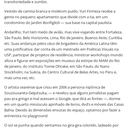
transitoriedade e zumbis.
Vestido de camisa branca e moletom puído, Yuri Firmeza recebe a
gente no pequeno apartamento que divide com a tia, em um
condomínio do Jardim Bonfiglioli — sua base na capital paulista.
Andarilho, Yuri tem medo de avião, mas vive viajando entre Fortaleza,
São Paulo, Belo Horizonte, Lima, Rio de Janeiro, Buenos Aires, Curitiba
etc. Suas andanças pelos céus de brigadeiro da América Latina têm
uma justificativa: dar conta de um mestrado em Poéticas Visuais na
USP, participar de projetos de residência, ministrar workshops mundo
afora e figurar em exposições em museus da estirpe do MAM do Rio
de Janeiro, do Instituto Tomie Ohtake, em São Paulo, do Nano
Stockholm, na Suécia, do Centro Cultural de Belas Artes, no Peru e,
mais uma vez, etc.
O artista cearense que criou em 2006 a persona nipônica de
Souzousareta Geijutsuka, — e revelou que alguns jornalistas pagam
pau pra gringo e mal acessam o Google, que dirá as fontes —, dorme
em um quarto minúsculo apinhado de livros, dvd’s e móveis das Casas
Bahia. Devido às dimensões enxutas do espaço, optamos por fazer a
entrevista no playground.
O sol se punha quando sentamos no gira-gira colorido, ladeado por