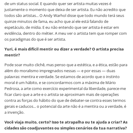
de um status social. E quando quer ser artista muitas vezes é
justamente o momento que deixa de ser artista. Eu não acredito que
todos são artistas... O Andy Warhol disse que todo mundo terá seus
quinze minutos de fama, eu acho que aí ele está falando de
espetáculo, de mídia. E eu não entendo que ser artista é estar em
evidência, dentro do métier. A meu ver o artista tem que romper com
os paradigmas do que é ser artista.
Yuri, é mais difícil mentir ou dizer a verdade? O artista precisa
mentir?
Pode soar muito clichê, mas penso que a estética, e a ética, estão para
além do moralismo impregnados nessas — e por essas — duas
palavras: mentira e verdade. Se estamos de acordo que o instinto
moral é um hábito, e se concordarmos com a máxima de Mário
Pedrosa, a arte como exercício experimental da liberdade, parece-me
ficar claro que a arte e o artista se aproximam mais de operações
contra as forças do hábito do que de debater-se contra esses termos
gerais e caducos... o potencial da arte não é a mentira ou a verdade, é
a invenção.
Você viaja muito, certo? Isso te atrapalha ou te ajuda a criar? As
cidades são coadjuvantes ou simples cenários da tua narrativa?