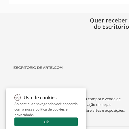
Quer receber
do Escritóri
Uso de cookies
O Escritório de Arte é um portal dedicado à compra e venda de
Ao continuar navegando você concorda
obras de arte de artistas consagrados, avaliação de peças
com a nossa
política de cookies e
individuais ou de espólios, curiosidades sobre artes e exposições.
privacidade
.
Ok