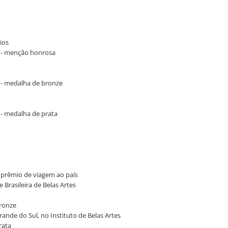
cios
ba - menção honrosa
ba - medalha de bronze
a - medalha de prata
 - prêmio de viagem ao país
e Brasileira de Belas Artes
bronze
Grande do Sul, no Instituto de Belas Artes
rata