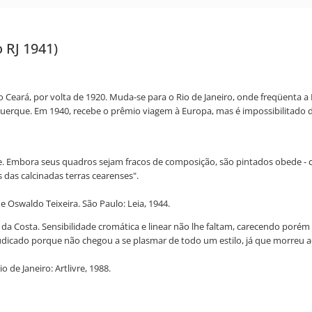
o RJ 1941)
 Ceará, por volta de 1920. Muda-se para o Rio de Janeiro, onde freqüenta a E
uerque. Em 1940, recebe o prêmio viagem à Europa, mas é impossibilitado de
de. Embora seus quadros sejam fracos de composição, são pintados obede - 
das calcinadas terras cearenses".
de Oswaldo Teixeira. São Paulo: Leia, 1944.
ta da Costa. Sensibilidade cromática e linear não lhe faltam, carecendo por
udicado porque não chegou a se plasmar de todo um estilo, já que morreu a
o de Janeiro: Artlivre, 1988.