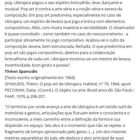
pop, Ubirajara pegou o seu espírito brincalhão, leve, dançante e
musical. Pop art é contra a arte séria e a noção séria e severa da
composição. Em pop art predomina, especialmente no caso de
Ubirajara, um espírito de leveza que joga e brinca com elementos
compositivos. Aliás, com muita maestria e sensibilidade. O observador
é quase convidado - como também no caso do neoconcretismo - a
participar ativamente no jogo compositivo. Acabou-se o culto da
composição severa, bem estruturada, fechada. O que predomina em
pop art são jogos compositivos, abertos para a colaboração
brincalhona de cada um. Ubirajara mostrou-se um mestre de leveza,
inventividade, bom gosto e poesia".
Théon Spanudis
[Texto escrito originalmente em 1964]
SPANUDIS, Théon. O pop-art de Ubirajara. Habitat, nº 79, 1964, apud
PECCININI, Daisy. (Coord.). O objeto na arte: Brasil anos 60. São Paulo :
FAAP, 1978, p.206-207.
"O território por onde avança a arte de Ubirajara é um tecido sutil de
memórias e gestos, articulações que flutuam entre o consciente e o
inconsciente, a meio caminho entre a definição da forma e sua
dispersão no espaço. Seu alvo é o momento que não se repete, o
fragmento de tempo aprisionado pelo gesto. (...). Um dos maiores
mestres aquarelistas do país, ele desloca o eixo principal de suas