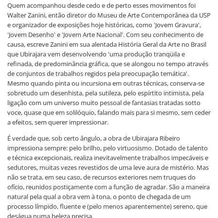
Quem acompanhou desde cedo e de perto esses movimentos foi
Walter Zanini, então diretor do Museu de Arte Contemporânea da USP
e organizador de exposições hoje históricas, como 'Jovem Gravura',
'Jovem Desenho' e 'Jovem Arte Nacional'. Com seu conhecimento de
causa, escreve Zanini em sua alentada História Geral da Arte no Brasil
que Ubirajara vem desenvolvendo 'uma produção tranqüila e
refinada, de predominância gráfica, que se alongou no tempo através
de conjuntos de trabalhos regidos pela preocupação temática'.
Mesmo quando pinta ou incursiona em outras técnicas, conserva-se
sobretudo um desenhista, pela sutileza, pelo espírtito intimista, pela
ligação com um universo muito pessoal de fantasias tratadas sotto
voce, quase que em solilóquio, falando mais para si mesmo, sem ceder
a efeitos, sem querer impressionar.
É verdade que, sob certo ângulo, a obra de Ubirajara Ribeiro
impressiona sempre: pelo brilho, pelo virtuosismo. Dotado de talento
e técnica excepcionais, realiza inevitavelmente trabalhos impecáveis e
sedutores, muitas vezes revestidos de uma leve aura de mistério. Mas
não se trata, em seu caso, de recursos exteriores nem truques do
ofício, reunidos postiçamente com a função de agradar. São a maneira
natural pela qual a obra vem à tona, o ponto de chegada de um
processo límpido, fluente e (pelo menos aparentemente) sereno, que
deságua numa beleza precisa.