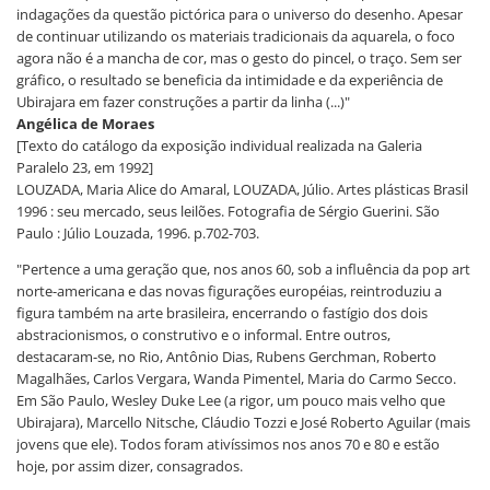
indagações da questão pictórica para o universo do desenho. Apesar
de continuar utilizando os materiais tradicionais da aquarela, o foco
agora não é a mancha de cor, mas o gesto do pincel, o traço. Sem ser
gráfico, o resultado se beneficia da intimidade e da experiência de
Ubirajara em fazer construções a partir da linha (...)"
Angélica de Moraes
[Texto do catálogo da exposição individual realizada na Galeria
Paralelo 23, em 1992]
LOUZADA, Maria Alice do Amaral, LOUZADA, Júlio. Artes plásticas Brasil
1996 : seu mercado, seus leilões. Fotografia de Sérgio Guerini. São
Paulo : Júlio Louzada, 1996. p.702-703.
"Pertence a uma geração que, nos anos 60, sob a influência da pop art
norte-americana e das novas figurações européias, reintroduziu a
figura também na arte brasileira, encerrando o fastígio dos dois
abstracionismos, o construtivo e o informal. Entre outros,
destacaram-se, no Rio, Antônio Dias, Rubens Gerchman, Roberto
Magalhães, Carlos Vergara, Wanda Pimentel, Maria do Carmo Secco.
Em São Paulo, Wesley Duke Lee (a rigor, um pouco mais velho que
Ubirajara), Marcello Nitsche, Cláudio Tozzi e José Roberto Aguilar (mais
jovens que ele). Todos foram ativíssimos nos anos 70 e 80 e estão
hoje, por assim dizer, consagrados.