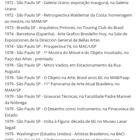
1972 - São Paulo SP - Galeria Urano: exposição inaugural, na Galeria
Urano
1972 - São Paulo SP - Retrospectiva Waldemar da Costa: homenagem
ao mestre, no MAM/SP
1973 - Brasília DF - Arquitetos Pintores, no Touring Club do Brasil
1974 - Barcelona (Espanha) - Arte Grafico Brasileño Hoy, na Sala de
Exposiciones de la Direccion General de Bellas Artes
1974 - São Paulo SP - Prospectiva'74, no MAC/USP
1978 - São Paulo SP - 1ª Mostra do Móvel e do Objeto Inusitado, no
Paço das Artes - premiado
1978 - São Paulo SP - Mitos Vadios, em Estacionamento da Rua
Augusta
1978 - São Paulo SP - O Objeto na Arte: Brasil anos 60, no MAB/Faap
1979 - São Paulo SP - 11º Panorama de Arte Atual Brasileira, no
MAM/SP
1979 - São Paulo SP - Gravuras Técnicas, na Faculdade Padre Manoel
da Nóbrega
1979 - São Paulo SP - O Desenho como Instrumento, na Pinacoteca do
Estado
1979 - São Paulo SP - Volta à Figura: década de 60, no Museu Lasar
Segall
1979 - Washington (Estados Unidos) - Artistas Brasileiros, na BACI
1980 - São Paulo SP - 12º Panorama de Arte Atual Brasileira, no