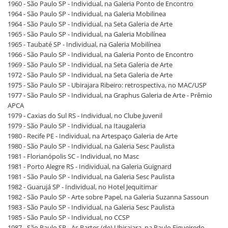
1960 - São Paulo SP - Individual, na Galeria Ponto de Encontro
1964 - São Paulo SP - Individual, na Galeria Mobilinea
1964 - São Paulo SP - Individual, na Seta Galeria de Arte
1965 - São Paulo SP - Individual, na Galeria Mobilínea
1965 - Taubaté SP - Individual, na Galeria Mobilínea
1966 - São Paulo SP - Individual, na Galeria Ponto de Encontro
1969 - São Paulo SP - Individual, na Seta Galeria de Arte
1972 - São Paulo SP - Individual, na Seta Galeria de Arte
1975 - São Paulo SP - Ubirajara Ribeiro: retrospectiva, no MAC/USP
1977 - São Paulo SP - Individual, na Graphus Galeria de Arte - Prêmio
APCA
1979 - Caxias do Sul RS - Individual, no Clube Juvenil
1979 - São Paulo SP - Individual, na Itaugaleria
1980 - Recife PE - Individual, na Artespaço Galeria de Arte
1980 - São Paulo SP - Individual, na Galeria Sesc Paulista
1981 - Florianópolis SC - Individual, no Masc
1981 - Porto Alegre RS - Individual, na Galeria Guignard
1981 - São Paulo SP - Individual, na Galeria Sesc Paulista
1982 - Guarujá SP - Individual, no Hotel Jequitimar
1982 - São Paulo SP - Arte sobre Papel, na Galeria Suzanna Sassoun
1983 - São Paulo SP - Individual, na Galeria Sesc Paulista
1985 - São Paulo SP - Individual, no CCSP
1987 - São Paulo SP - As Partes (de) Ubirajara, na Paulo Figueiredo